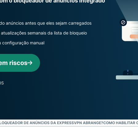
com o bloqueador de anúncios integrado
muito mais.
para
inteligência
voltada à
privacidade.
o anúncios antes que eles sejam carregados
Identity
atualizações semanais da lista de bloqueio
Defender
u configuração manual
Poderosa suíte
de ferramentas
para proteção
em riscos
de identidade,
monitoramento
e remoção de
OS
dados.
BLOQUEADOR DE ANÚNCIOS DA EXPRESSVPN ABRANGE?
COMO HABILITAR 