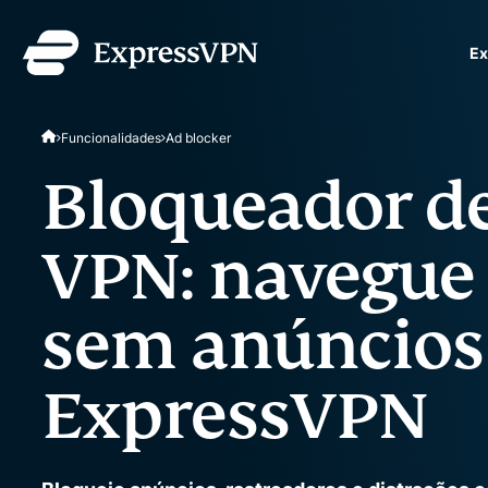
Ex
ExpressVPN for Teams
Funcionalidades
Ad blocker
rápida e segura para eq
Fácil de implementar, si
Bloqueador d
projetada para escalar.
VPN: navegue 
sem anúncios
ExpressVPN