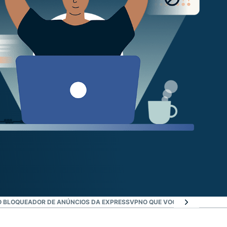
O BLOQUEADOR DE ANÚNCIOS DA EXPRESSVPN
O QUE VOCÊ PRECISA PAR