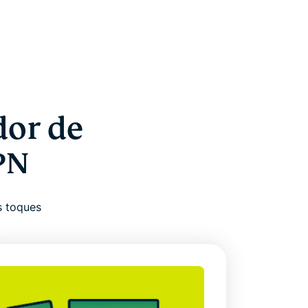
dor de
PN
s toques