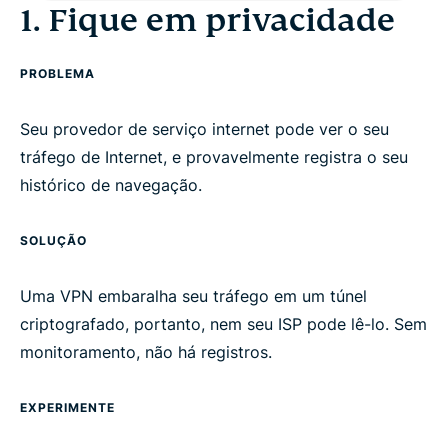
1. Fique em privacidade
3. Economize
PROBLEMA
4. Criptografe tudo
Seu provedor de serviço internet pode ver o seu
5. Estenda a sua cobertura
tráfego de Internet, e provavelmente registra o seu
histórico de navegação.
Conhece um amigo que precisa de uma VPN?
SOLUÇÃO
Ainda não tem uma VPN? Veja por que você deve
Uma VPN embaralha seu tráfego em um túnel
escolher a ExpressVPN
criptografado, portanto, nem seu ISP pode lê-lo. Sem
monitoramento, não há registros.
EXPERIMENTE