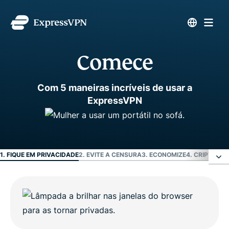
Comece
Com 5 maneiras incríveis de usar a
ExpressVPN
1. FIQUE EM PRIVACIDADE
2. EVITE A CENSURA
3. ECONOMIZE
4. CRIPTOGR
1. Fique em privacidade
2. Evite a censura