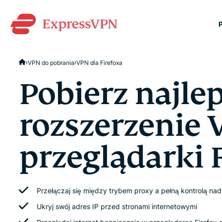
ExpressVPN for Teams
VPN do pobrania
VPN dla Firefoxa
bezpieczna ochrona VPN
się zespołów. Łatwe wdr
Pobierz najle
obsługa, skalowalność.
rozszerzenie 
przeglądarki 
Przełączaj się między trybem proxy a pełną kontrolą n
Ukryj swój adres IP przed stronami internetowymi