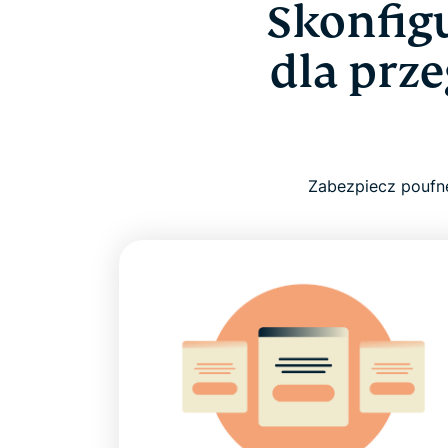
Skonfig
dla prze
Zabezpiecz poufne