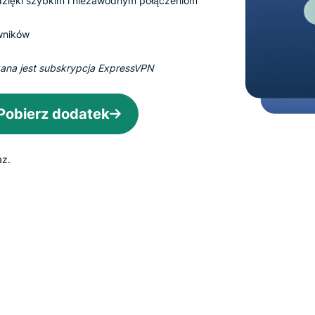
 dzięki szybkim i niezawodnym połączeniom
zapewniająca
inteligencję
wników
opartą na
prywatności.
Identity
gana jest subskrypcja ExpressVPN
Defender
Potężny
Pobierz dodatek
zestaw
narzędzi do
ochrony
az.
tożsamości,
monitorowania
i usuwania
danych