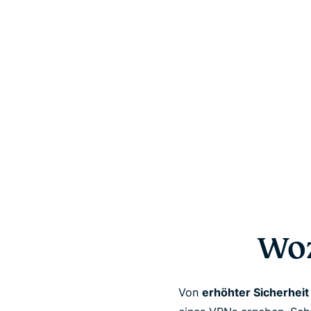
Woz
Von
erhöhter Sicherhei