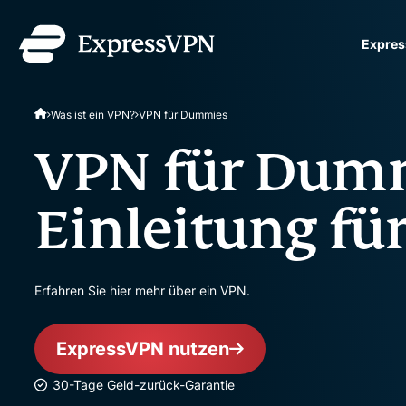
Expres
ExpressVPN for Teams
Was ist ein VPN?
VPN für Dummies
und sicheren VPN-Schut
Teams. Einfache Einricht
VPN für Dumm
verwalten und skalierbar
Einleitung für
Erfahren Sie hier mehr über ein VPN.
ExpressVPN nutzen
30-Tage Geld-zurück-Garantie