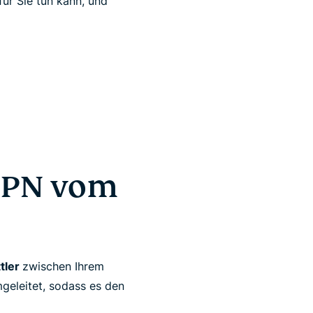
für Sie tun kann, und
 VPN vom
tler
zwischen Ihrem
geleitet, sodass es den