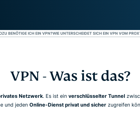
Suite mit Tools
für ID-Schutz,
Monitorung und
Datenlöscung
ZU BENÖTIGE ICH EIN VPN?
WIE UNTERSCHEIDET SICH EIN VPN VOM PROX
VPN - Was ist das?
privates Netzwerk
. Es ist ein
verschlüsselter Tunnel
zwisc
te und jeden
Online-Dienst privat und sicher
zugreifen kön