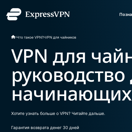
Позна
ExpressVPN for Teams
Что такое VPN?
VPN для чайников
надежную VPN-защиту
Простое развертывани
VPN для чай
легкое масштабирован
руководство
начинающих
Хотите узнать больше о VPN? Читайте дальше.
Гарантия возврата денег 30 дней