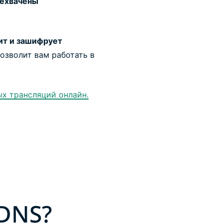
рехвачены
ит и зашифрует
озволит вам работать в
х трансляций онлайн.
 DNS?