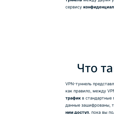
сервису
конфиденциал
Что т
VPN-туннель представл
как правило, между VP
трафик
в стандартные п
данные зашифрованы, т
ним доступ
, пока вы п