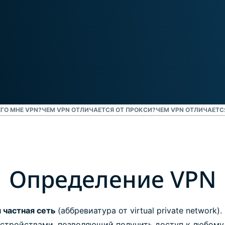
Мощный
набор
решений для
защиты ID,
мониторинга
утечек
данных и их
удаления.
ЕГО МНЕ VPN?
ЧЕМ VPN ОТЛИЧАЕТСЯ ОТ ПРОКСИ?
ЧЕМ VPN ОТЛИЧАЕТС
Определение VPN
 частная сеть
(аббревиатура от virtual private network)
стройствами, позволяющий получить доступ к любому 