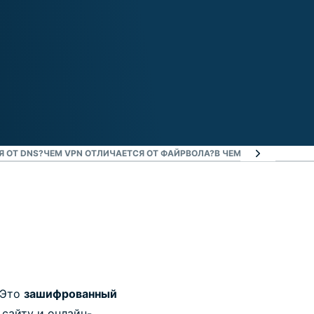
Я ОТ DNS?
ЧЕМ VPN ОТЛИЧАЕТСЯ ОТ ФАЙРВОЛА?
В ЧЕМ РАЗНИЦА МЕЖ
. Это
зашифрованный
сайту и онлайн-