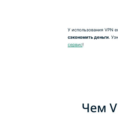
У использования VPN 
сэкономить деньги
. Уз
сервис
!
Чем V