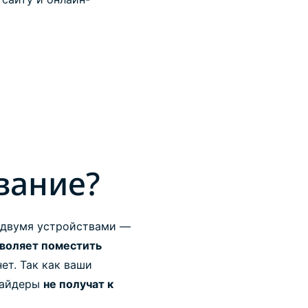
вание?
у двумя устройствами —
воляет поместить
ет. Так как ваши
овайдеры
не получат к