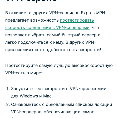
В отличие от других VPN-сервисов ExpressVPN
Никакой буферизации видео
предлагает возможность
протестировать
скорость соединения с VPN-серверами
, что
Защита с момента подключения
позволяет выбрать самый быстрый сервер и
легко подключиться к нему. В других VPN-
Протестируйте самую быструю VPN без риска
приложениях нет подобного теста скорости!
Протестируйте самую лучшую высокоскоростную
VPN-сеть в мире:
Запустите тест скорости в VPN-приложении
для Windows и Mac.
Ознакомьтесь с обновленным списком локаций
VPN-серверов, обеспечивающих самое