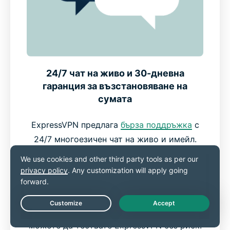
24/7 чат на живо и 30-дневна
гаранция за възстановяване на
сумата
ExpressVPN предлага
бърза поддръжка
с
24/7 многоезичен чат на живо и имейл.
Истинските експерти са готови да ви
помогнат с въпроси относно настройката
на Android TV или стрийминга. Всеки нов
абонамент включва
30-дневна гаранция за
възстановяване на сумата
*, така че
Live Chat
можете да тествате ExpressVPN без риск.