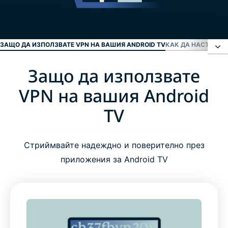
ЗАЩО ДА ИЗПОЛЗВАТЕ VPN НА ВАШИЯ ANDROID TV
КАК ДА НАСТРОИТЕ
Защо да използвате
Защо да използвате VPN на вашия Android TV
VPN на вашия Android
Как да настроите ExpressVPN на Android TV в
TV
три лесни стъпки
Стриймвайте надеждно и поверително през
Какво да търсите при избора на VPN за Android
приложения за Android TV
TV
Ключови опции на ExpressVPN за Android TV
Работи на Android TV приемници и други