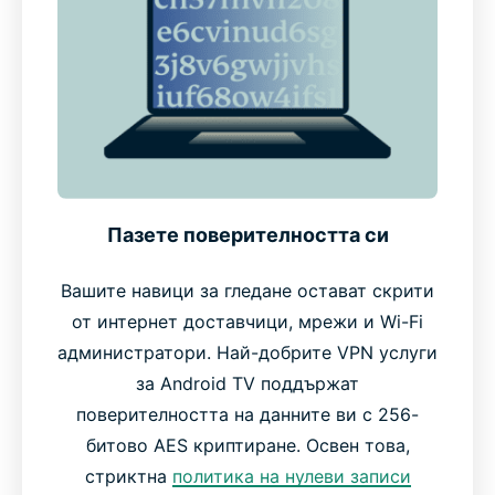
устройства
Защо да изберете ExpressVPN пред други VPN
услуги
Какво казват хората за ExpressVPN
Пазете поверителността си
Често задавани въпроси
Вашите навици за гледане остават скрити
от интернет доставчици, мрежи и Wi-Fi
Пробвайте ExpressVPN без риск на вашия
администратори. Най-добрите VPN услуги
Android TV още днес
за Android TV поддържат
поверителността на данните ви с 256-
битово AES криптиране. Освен това,
стриктна
политика на нулеви записи