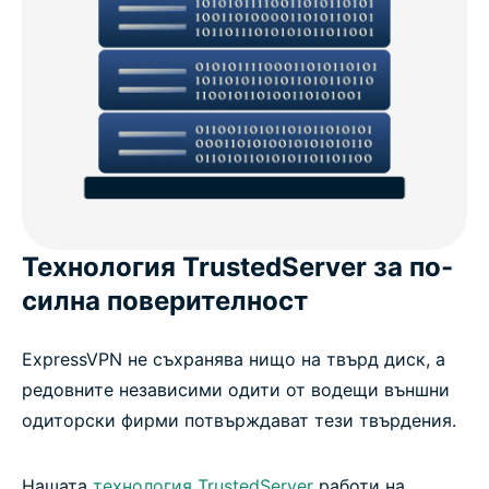
Технология TrustedServer за по-
силна поверителност
ExpressVPN не съхранява нищо на твърд диск, а
редовните независими одити от водещи външни
одиторски фирми потвърждават тези твърдения.
Нашата
технология TrustedServer
работи на