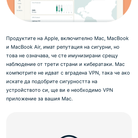
Защо да използвате ExpressVPN за Mac:
Основни характеристики
Изтеглете VPN приложение за всички ваши
Продуктите на Apple, включително Mac, MacBook
устройства
и MacBook Air, имат репутация на сигурни, но
това не означава, че сте имунизирани срещу
наблюдение от трети страни и кибератаки. Mac
Какво казват хората за ExpressVPN
компютрите не идват с вградена VPN, така че ако
искате да подобрите сигурността на
ЧЗВ: VPN за Mac
устройството си, ще ви е необходимо VPN
приложение за вашия Mac.
VPN услуга за Mac без риск