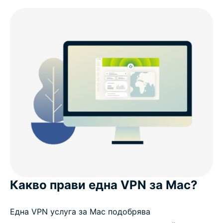
Какво прави една VPN за Mac?
Една VPN услуга за Mac подобрява