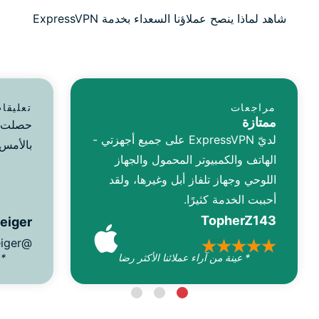
شاهد لماذا ينصح عملاؤنا السعداء بخدمة ExpressVPN
مراجعات
تعليقا
ممتازة
لديّ ExpressVPN على جميع أجهزتي -
بالأمس.
الهاتف والكمبيوتر المحمول والجهاز
اللوحي وجهاز تلفاز أبل وغيرها، ولقد
أحببت الخدمة كثيرًا.
TopherZ143
reiger
@D_Geiger
* عينة من آراء عملائنا الأكثر رضا
* 