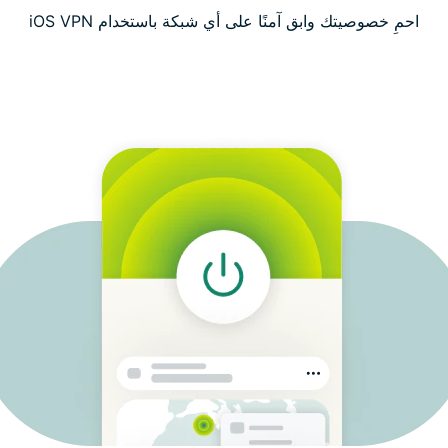
احمِ خصوصيتك وابق آمنًا على أي شبكة باستخدام iOS VPN