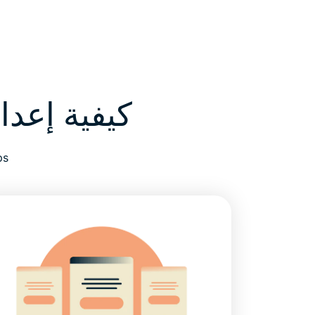
كيفية إعداد ExpressVPN على أيفون أو 
ps