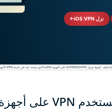
حزمة قوية
لحماية ورقابة
الهوية وأدوات
نزل iOS VPN
حذف البيانات
شاهد: كيفية تنزيل EXPRESSVPN على أجهزة IOS
ما الذي تبحث عنه في خدمة VPN لأجهزة IOS
VP على أجهزة iOS؟