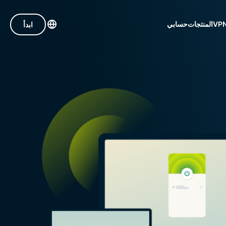
VPN
المنتجات
حسابي
ابدأ
Intego
ادم في 105 دولة
h
برنامج مكافحة
 VPN عالية السرعة
الفيروسات
ة VPN للألعاب
الحائز على
ستكشف جميع الميزات
ة
جوائز لنظام
 في
macOS، وجدار
الحماية، وأدوات
النظام، والمزيد.
ولًا إلى حزمة سريعة النمو من أدوات الخصوصية
ًا لتحسين حياتك الرقمية.