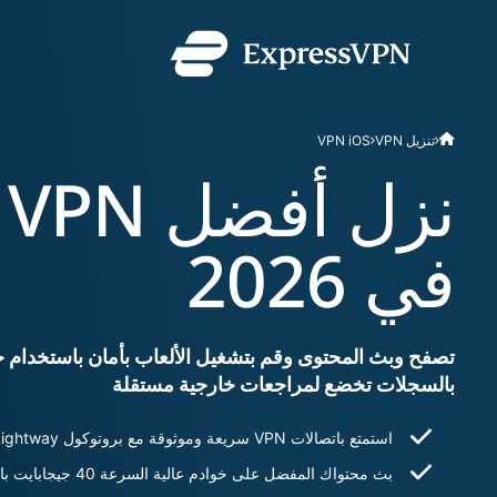
ExpressVPN for Teams
ا
تنزيل VPN
VPN iOS
حماية VPN سريعة وآمنة 
سهلة التوزيع، وبسيطة في ال
ن
للتوسع.
في 2026
بالسجلات تخضع لمراجعات خارجية مستقلة
استمتع باتصالات VPN سريعة وموثوقة مع بروتوكول Lightway
بث محتواك المفضل على خوادم عالية السرعة 40 جيجابايت بالثانية