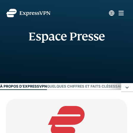
Espace Presse
À PROPOS D’EXPRESSVPN
QUELQUES CHIFFRES ET FAITS CLÉS
ESSAI VPN 
À propos d’ExpressVPN
Quelques chiffres et faits clés