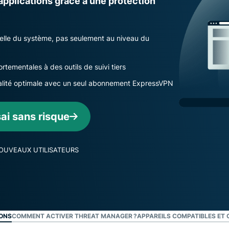
applications grâce à une protection
pour exploiter
à plusieurs
la puissance
facteurs, et
de calcul au
bien plus.
service du
chelle du système, pas seulement au niveau du
respect de la
vie privée.
ementales à des outils de suivi tiers
Identity
tialité optimale avec un seul abonnement ExpressVPN
Defender
Suite
performante
i sans risque
d’outils de
protection
de l’identité,
NOUVEAUX UTILISATEURS
de
surveillance
et de
suppression
des
données.
IONS
COMMENT ACTIVER THREAT MANAGER ?
APPAREILS COMPATIBLES ET 