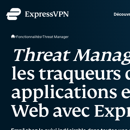
Découvr
ExpressVPN for Teams
Fonctionnalités
Threat Manager
protection VPN rapide et
équipes en pleine expans
Threat Manag
simple à gérer, conçu po
les traqueurs 
applications e
Web avec Exp