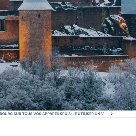
BOURG SUR TOUS VOS APPAREILS
PUIS-JE UTILISER UN VPN GRATUIT PO