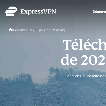
Découvr
ExpressVPN for Teams
Serveurs VPN
VPN pour le Luxembourg
protection VPN rapide et
équipes en pleine expans
Téléch
simple à gérer, conçu po
de 202
Bénéficiez d'une adresse 