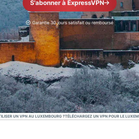
S'abonner à ExpressVPN
pour exploiter
à plusieurs
la puissance
facteurs, et
de calcul au
bien plus.
service du
Garantie 30 jours satisfait ou remboursé
respect de la
vie privée.
Identity
Defender
Suite
performante
d’outils de
protection
de l’identité,
de
surveillance
et de
suppression
ILISER UN VPN AU LUXEMBOURG ?
TÉLÉCHARGEZ UN VPN POUR LE LUXEM
des
données.