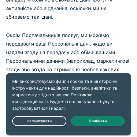
активність або з'єднання, оскільки ми не
збираємо такі дані.
Окрім Постачальників послуг, ми можемо
передавати ваші Персональні дані, якщо ви
надали згоду на передачу або обмін вашими
Персональними даними (наприклад, маркетингові
згоди або згода на отримання необов'язкових
додаткових послуг або функцій).
Дані Keys
Ми збираємо та зберігаємо Дані Keys лише якщо
Live Chat
ви вирішили використовувати ExpressKeys, сервіс