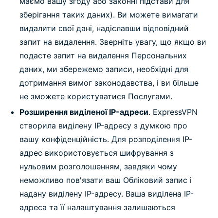
маємо вашу згоду або законні підстави для
зберігання таких даних). Ви можете вимагати
видалити свої дані, надіславши відповідний
запит на видалення. Зверніть увагу, що якщо ви
подасте запит на видалення Персональних
даних, ми збережемо записи, необхідні для
дотримання вимог законодавства, і ви більше
не зможете користуватися Послугами.
Розширення виділеної IP-адреси
. ExpressVPN
створила виділену IP-адресу з думкою про
вашу конфіденційність. Для розподілення IP-
адрес використовується шифрування з
нульовим розголошенням, завдяки чому
неможливо пов'язати ваш Обліковий запис і
надану виділену IP-адресу. Ваша виділена IP-
адреса та її налаштування залишаються