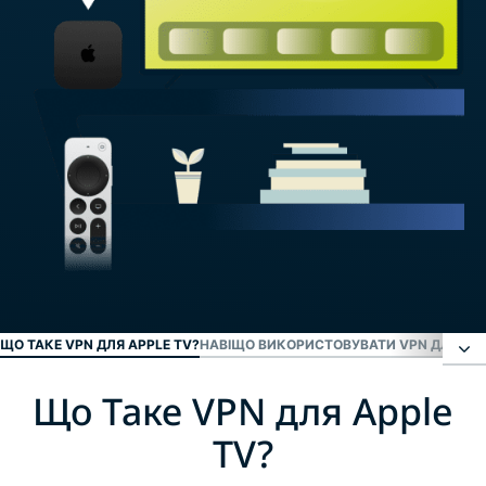
ЩО ТАКЕ VPN ДЛЯ APPLE TV?
НАВІЩО ВИКОРИСТОВУВАТИ VPN ДЛЯ APP
Що Таке VPN для Apple
Що Таке VPN для Apple TV?
TV?
Навіщо використовувати VPN для Apple TV?