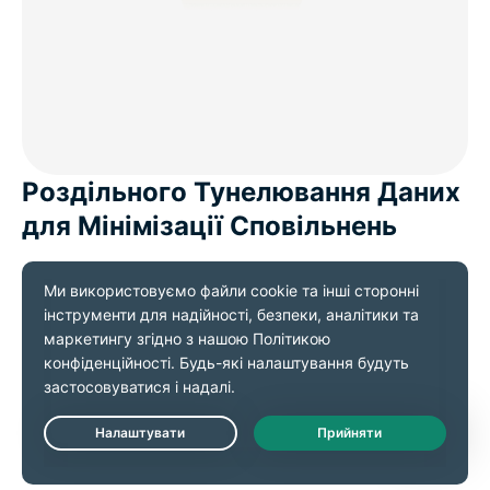
Роздільного Тунелювання Даних
для Мінімізації Сповільнень
Ця функція дозволяє вам обирати, які пристрої
будуть використовувати VPN-з’єднання.
Наприклад, ви можете спрямувати трафік Apple
TV через VPN, в той час як інші пристрої будуть
використовувати звичайне з’єднання. Завдяки
цьому швидкості будуть на високому рівні,
Live Chat
оскільки шифруванню буде підлягати менше