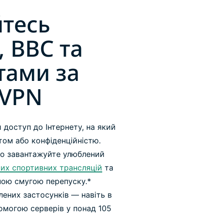
тесь
, BBC та
тами за
 VPN
доступ до Інтернету, на який
том або конфіденційністю.
бо завантажуйте улюблений
их спортивних трансляцій
та
ною смугою перепуску.*
ених застосунків — навіть в
омогою серверів у понад 105