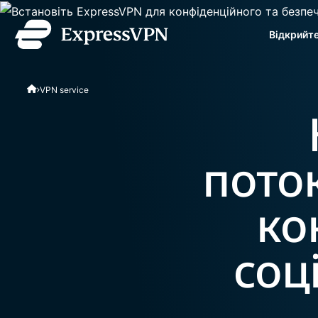
Відкрийт
ExpressVPN for Teams
VPN service
швидкодійний, надійни
команд, що розвивають
проста в керуванні, с
масштабування.
пото
ко
соц