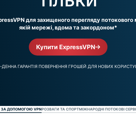
для інтелекту,
Дивитись всі продук
та багато
який ставить
іншого.
конфіденційність
ressVPN для захищеного перегляду потокового 
на перше місце.
якій мережі, вдома та закордоном*
Identity
Defender
Потужний набір
Купити ExpressVPN
інструментів
захисту
ідентифікаційних
-ДЕННА ГАРАНТІЯ ПОВЕРНЕННЯ ГРОШЕЙ ДЛЯ НОВИХ КОРИСТУ
даних,
моніторингу та
вилучення
даних
И ЗА ДОПОМОГОЮ VPN
РОЗВАГИ ТА СПОРТ
МІЖНАРОДНІ ПОТОКОВІ СЕРВ