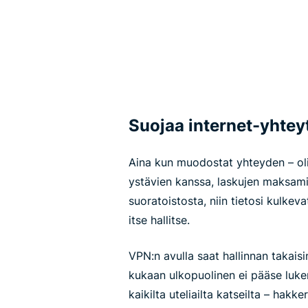
Suojaa internet-yhteyt
Aina kun muodostat yhteyden – oli
ystävien kanssa, laskujen maksam
suoratoistosta, niin tietosi kulkeva
itse hallitse.
VPN:n avulla saat hallinnan takaisin
kukaan ulkopuolinen ei pääse lukem
kaikilta uteliailta katseilta – hakke