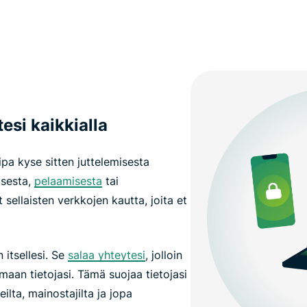
esi kaikkialla
pa kyse sitten juttelemisesta
isesta,
pelaamisesta
tai
t sellaisten verkkojen kautta, joita et
 itsellesi. Se
salaa yhteytesi
, jolloin
aan tietojasi. Tämä suojaa tietojasi
reilta, mainostajilta ja jopa