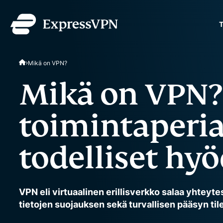
T
ExpressVPN for Teams
Mikä on VPN?
turvallinen VPN-yhteys ka
Helppo käyttöönotto ja ha
Mikä on VPN?
skaalautuvaksi.
toimintaperia
todelliset hy
VPN eli virtuaalinen erillisverkko salaa yhteyte
tietojen suojauksen sekä turvallisen pääsyn tile