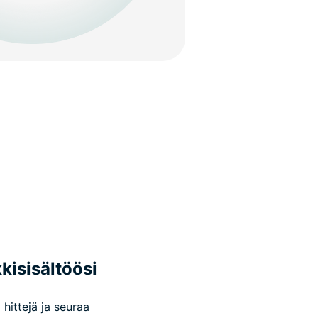
kisisältöösi
hittejä ja seuraa