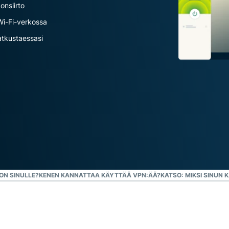
suojaavaan
onsiirto
tekoälyyn.
 Wi-Fi-verkossa
Identity
matkustaessasi
Defender
Tehokas
työkalukokonaisuus
identiteetin
suojaamiseen,
yksityisyyden
valvontaan ja
henkilötietojen
poistoon.
ON SINULLE?
KENEN KANNATTAA KÄYTTÄÄ VPN:ÄÄ?
KATSO: MIKSI SINUN