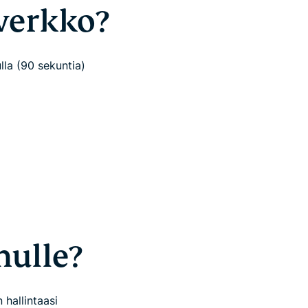
sverkko?
lla (90 sekuntia)
nulle?
 hallintaasi