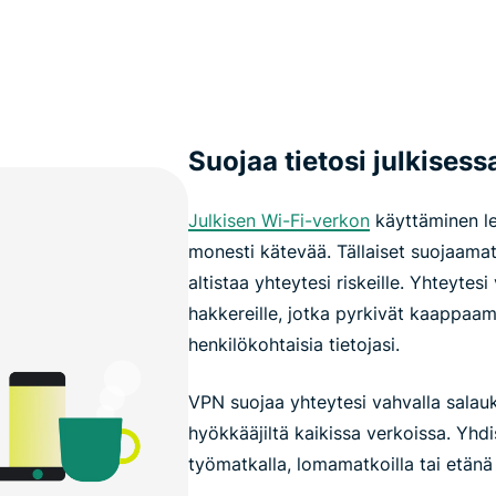
Suojaa tietosi julkises
Julkisen Wi-Fi-verkon
käyttäminen le
monesti kätevää. Tällaiset suojaama
altistaa yhteytesi riskeille. Yhteytesi
hakkereille, jotka pyrkivät kaappaam
henkilökohtaisia tietojasi.
VPN suojaa yhteytesi vahvalla salauks
hyökkääjiltä kaikissa verkoissa. Yhdi
työmatkalla, lomamatkoilla tai etänä