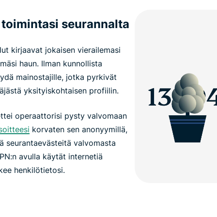
a toimintasi seurannalta
ut kirjaavat jokaisen vierailemasi
mäsi haun. Ilman kunnollista
dä mainostajille, jotka pyrkivät
ästä yksityiskohtaisen profiilin.
ettei operaattorisi pysty valvomaan
soitteesi
korvaten sen anonyymillä,
tää seurantaevästeitä valvomasta
 VPN:n avulla käytät internetiä
kee henkilötietosi.