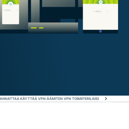
 KANNATTAA KÄYTTÄÄ VPN:ÄÄ
MITEN VPN TOIMII?
ERILAISET VPN-TYYPIT L