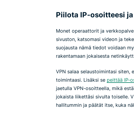
Piilota IP-osoitteesi j
Monet operaattorit ja verkkopalvel
sivuston, katsomasi videon ja teke
suojausta nämä tiedot voidaan myy
rakentamaan jokaisesta netinkäyttäj
VPN salaa selaustoimintasi siten, 
toimintaasi. Lisäksi se
peittää IP-o
jaetulla VPN-osoitteella, mikä es
jokaista liikettäsi sivulta toiselle.
hallitummin ja päätät itse, kuka nä