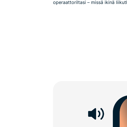
operaattoriltasi – missä ikinä liikut