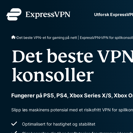
Utforsk ExpressVP
ExpressVPN for Teams
Det beste VPN-et for gaming på nett | ExpressVPN
VPN-beskyttelse for team
VPN for spillkonsol
ta i bruk, lett å administ
Det beste VPN
skalering.
konsoller
Fungerer på PS5, PS4, Xbox Series X/S, Xbox 
Slipp løs maskinens potensial med et risikofritt VPN for spillkons
Optimalisert for hastighet og stabilitet