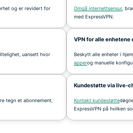
erhet og er revidert for
Omgå internettsensur
, br
med ExpressVPN.
VPN for alle enhetene 
litelighet, uansett hvor
Beskytt alle enheter i hje
apper
og manuelle konfigu
Kundestøtte via live-c
are tegn et abonnement,
Kontakt kundestøtte
døgne
ExpressVPN på hvilken so