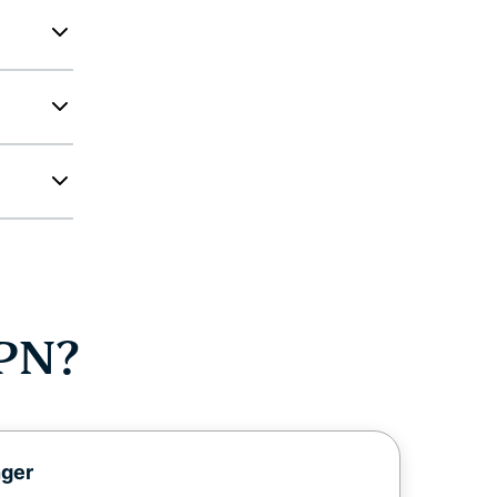
PN?
nger