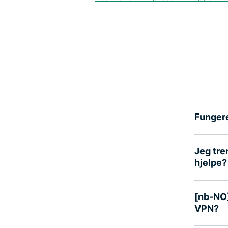
Fungere
Jeg tre
hjelpe?
[nb-NO]
VPN?