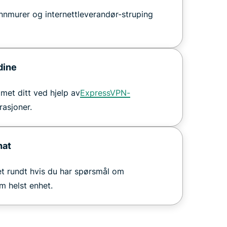
annmurer og internettleverandør-struping
dine
mmet ditt ved hjelp av
ExpressVPN-
rasjoner.
hat
t rundt hvis du har spørsmål om
m helst enhet.