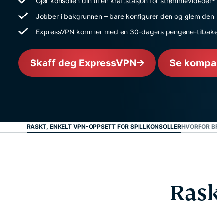
Gjør konsollen din til en kraftstasjon for strømmevideoer*
Jobber i bakgrunnen – bare konfigurer den og glem den
ExpressVPN kommer med en 30-dagers pengene-tilbake
Skaff deg ExpressVPN
Se kompati
RASKT, ENKELT VPN-OPPSETT FOR SPILLKONSOLLER
HVORFOR BR
Rask