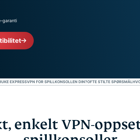
Kraftig pakke med
verktøy for ID-
beskyttelse,
-garanti
overvåking og
fjerning av
personopplysninger.
bilitet
UKE EXPRESSVPN FOR SPILLKONSOLLEN DIN?
OFTE STILTE SPØRSMÅL
HVO
t, enkelt VPN-oppset