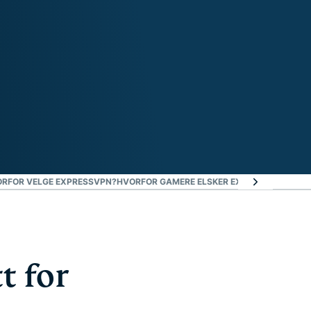
RFOR VELGE EXPRESSVPN?
HVORFOR GAMERE ELSKER EXPRESSVPN
PRØV
t for