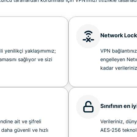
üncü taraflardan korunması için VPN’imizi titizlikle tasarlad
Network Lock 
li yenilikçi yaklaşımımız;
VPN bağlantınız 
amasını sağlıyor ve sizi
engelleyen Net
kadar verilerini
Sınıfının en i
ine ait ve şifreli
Verileriniz, dü
ı daha güvenli ve hızlı
AES-256 teknoloj