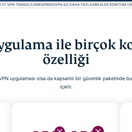
Defender
EN IYI VPN TEKNOLOJISI
EXPRESSVPN ILE DAHA FAZLASINI ELDE EDIN
TÜM CI
Kimlik
koruması,
kimlik takibi
ve veri
kaldırma
ygulama ile birçok 
araçlarından
oluşan
özelliği
kapsamlı
paket
VPN uygulaması olsa da kapsamlı bir güvenlik paketinde bulu
içerir.