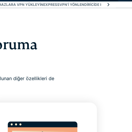
HAZLARA VPN YÜKLEYIN
EXPRESSVPN’I YÖNLENDIRICIDE KULLANIN
EXPRES
koruma
nan diğer özellikleri de