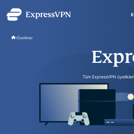
E
ExpressVPN for Teams
Özellikler
ekipler için hızlı ve güv
edinin. Kullanması, yöne
Expr
ölçeklendirmesi kolaydır.
Tüm ExpressVPN üyeliklerind