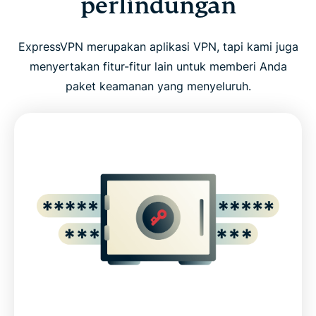
perlindungan
Teknologi VPN terbaik untuk privasi Anda
ExpressVPN merupakan aplikasi VPN, tapi kami juga
Dapatkan lebih banyak dengan ExpressVPN
menyertakan fitur-fitur lain untuk memberi Anda
paket keamanan yang menyeluruh.
VPN untuk semua perangkat Anda
Gunakan ExpressVPN di router Anda
Apa kata orang tentang ExpressVPN
Dapatkan fitur-fitur ini dan lainnya, 100% bebas
risiko
Core ExpressVPN privacy and security features