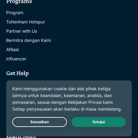
Programs
Program
Tottenham Hotspur
Partner with Us
Bermitra dengan Kami
Afiliasi
Influencer
Get Help
Dapatkan Bantuan
VPN Setup Tutorials
Tutorial Penyiapan VPN
FAQ
Beli VPN
Live Chat
Learn More