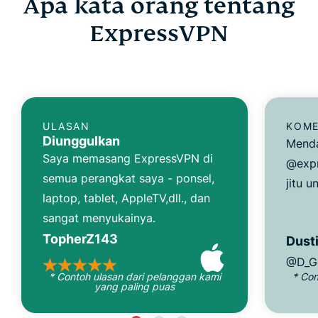
Apa kata orang tentang
ExpressVPN
ULASAN
KOME
Diunggulkan
Menda
Saya memasang ExpressVPN di
@expr
semua perangkat saya - ponsel,
jitu u
laptop, tablet, AppleTV,dll., dan
sangat menyukainya.
TopherZ143
Dusti
@D_G
* Contoh ulasan dari pelanggan kami
* Con
yang paling puas