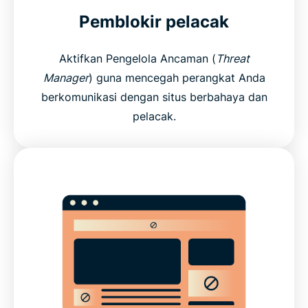
Pemblokir pelacak
What features make a VPN trustworthy?
Aktifkan Pengelola Ancaman (
Threat
ExpressVPN features vs. free VPN features
Manager
) guna mencegah perangkat Anda
berkomunikasi dengan situs berbahaya dan
Devices and app coverage
pelacak.
Payments, trials, and guarantees
What people are saying about ExpressVPN
FAQs about VPN features