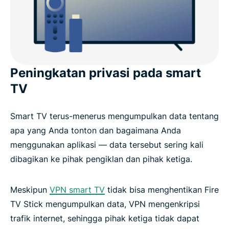
ExpressVPN untuk Perangkat Amazon
Mengapa memilih ExpressVPN dibandingkan
dengan VPN Fire TV Stick lain
Peningkatan privasi pada smart
TV
Apa Kata Orang Tentang ExpressVPN
Smart TV terus-menerus mengumpulkan data tentang
Pertanyaan Umum tentang VPN Fire Stick
apa yang Anda tonton dan bagaimana Anda
menggunakan aplikasi — data tersebut sering kali
Streaming bebas khawatir menggunakan
dibagikan ke pihak pengiklan dan pihak ketiga.
ExpressVPN
Meskipun
VPN smart TV
tidak bisa menghentikan Fire
TV Stick mengumpulkan data, VPN mengenkripsi
trafik internet, sehingga pihak ketiga tidak dapat