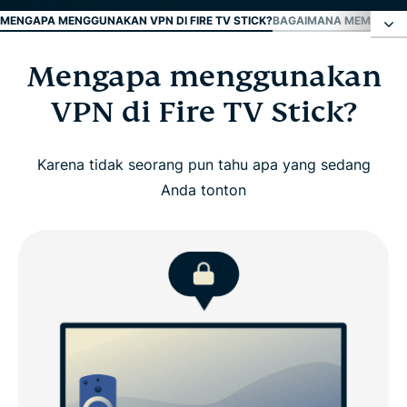
MENGAPA MENGGUNAKAN VPN DI FIRE TV STICK?
BAGAIMANA MEMASANG 
Mengapa menggunakan
Mengapa menggunakan VPN di Fire TV Stick?
VPN di Fire TV Stick?
Bagaimana memasang ExpressVPN di Amazon Fire
TV Stick
Karena tidak seorang pun tahu apa yang sedang
Anda tonton
Tonton: Bagaimana menginstal ExpressVPN di
Amazon Fire TV Stick
Apa yang perlu dilihat pada VPN untuk Fire TV
Stick
ExpressVPN untuk Fire TV: Fitur penting