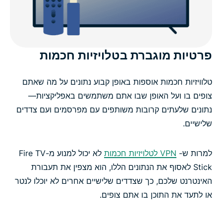
למה לבחור ב־ExpressVPN על פני שירותי VPN אחרים
ל־? Fire TV Stick
פרטיות מוגברת בטלויזיות חכמות
ביקורות על ExpressVPN
טלוויזיות חכמות אוספות באופן קבוע נתונים על מה שאתם
צופים בו ועל האופן שבו אתם משתמשים באפליקציות—
שאלות נפוצות על שירותי VPN ל-Fire Stick
נתונים שלעתים קרובות משותפים עם מפרסמים ועם צדדים
שלישיים.
צפו בתוכן באופן בטוח עם ExpressVPN
למרות ש-
VPN לטלויזיות חכמות
לא יכול למנוע מ-Fire TV
Stick לאסוף את הנתונים הללו, הוא מצפין את תעבורת
האינטרנט שלכם, כך שצדדים שלישיים אחרים לא יוכלו לנטר
או לתעד את התוכן בו אתם צופים.