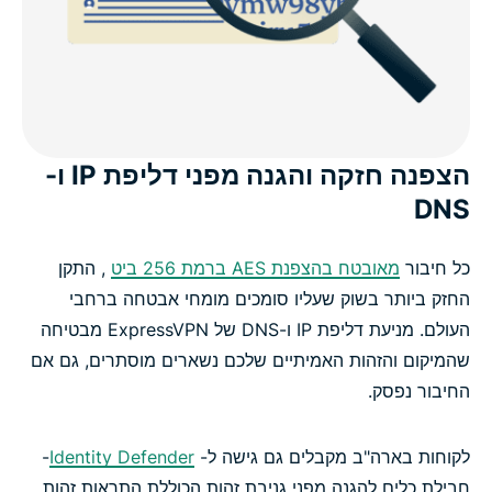
הצפנה חזקה והגנה מפני דליפת IP ו-
DNS
כל חיבור
מאובטח בהצפנת AES ברמת 256 ביט
, התקן
החזק ביותר בשוק שעליו סומכים מומחי אבטחה ברחבי
העולם. מניעת דליפת IP ו-DNS של ExpressVPN מבטיחה
שהמיקום והזהות האמיתיים שלכם נשארים מוסתרים, גם אם
החיבור נפסק.
לקוחות בארה"ב מקבלים גם גישה ל-
Identity Defender
-
חבילת כלים להגנה מפני גניבת זהות הכוללת התראות זהות,