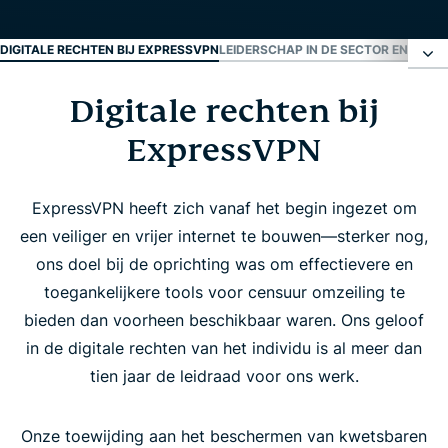
DIGITALE RECHTEN BIJ EXPRESSVPN
LEIDERSCHAP IN DE SECTOR EN INITI
Digitale rechten bij
Digitale rechten bij ExpressVPN
ExpressVPN
Leiderschap in de sector en initiatieven op het
gebied van rechten
ExpressVPN heeft zich vanaf het begin ingezet om
een veiliger en vrijer internet te bouwen—sterker nog,
Ondersteuning voor activisten en journalisten
ons doel bij de oprichting was om effectievere en
toegankelijkere tools voor censuur omzeiling te
Middelen
bieden dan voorheen beschikbaar waren. Ons geloof
in de digitale rechten van het individu is al meer dan
tien jaar de leidraad voor ons werk.
Laatste nieuws over rechten
Onze toewijding aan het beschermen van kwetsbaren
Abonneren voor updates over digitale rechten