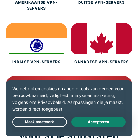
AMERIKAANSE VPN-
DUITSE VPN-SERVERS
SERVERS
INDIASE VPN-SERVERS
CANADESE VPN-SERVERS
Koop ExpressVPN
Download een VPN-app
Live Chat
voor al je apparaten