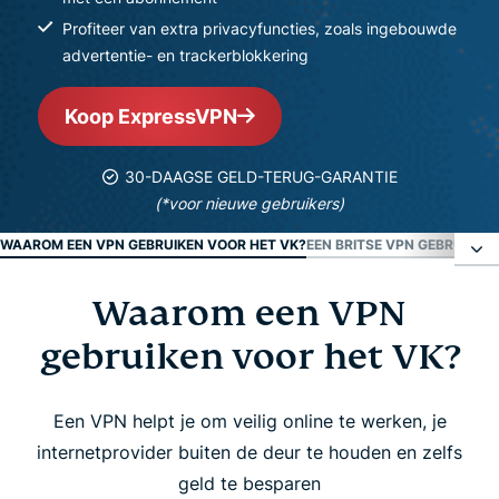
Profiteer van extra privacyfuncties, zoals ingebouwde
advertentie- en trackerblokkering
Koop ExpressVPN
30-DAAGSE GELD-TERUG-GARANTIE
(*voor nieuwe gebruikers)
WAAROM EEN VPN GEBRUIKEN VOOR HET VK?
EEN BRITSE VPN GEBRUIKEN
Waarom een VPN
Waarom een VPN gebruiken voor het VK?
gebruiken voor het VK?
Een Britse VPN gebruiken in drie eenvoudige
stappen
Een VPN helpt je om veilig online te werken, je
internetprovider buiten de deur te houden en zelfs
ExpressVPN-functies voor Britse gebruikers
geld te besparen