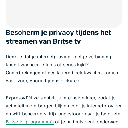
Veelgestelde vragen over een Engeland VPN
Probeer vandaag nog een Engeland VPN zonder
risico
Bescherm je privacy tijdens het
streamen van Britse tv
How to get ExpressVPN in 3 steps
Denk je dat je internetprovider met je verbinding
Why use a VPN in the UK?
knoeit wanneer je films of series kijkt?
Onderbrekingen of een lagere beeldkwaliteit komen
vaak voor, vooral tijdens piekuren.
Free UK VPN vs. ExpressVPN
ExpressVPN versleutelt je internetverkeer, zodat je
Top ExpressVPN features for UK users
activiteiten verborgen blijven voor je internetprovider
en wifi-beheerders. Kijk ongestoord naar je favoriete
Connect to our UK VPN servers in these locations
Britse tv-programma’s
of je nu thuis bent, onderweg,