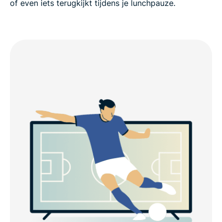
of even iets terugkijkt tijdens je lunchpauze.
Popular VPN server locations for UK users
Is a VPN legal in the UK?
Why millions of users trust ExpressVPN
FAQ: UK VPN questions
ExpressVPN for all countries
Try a risk-free UK VPN today