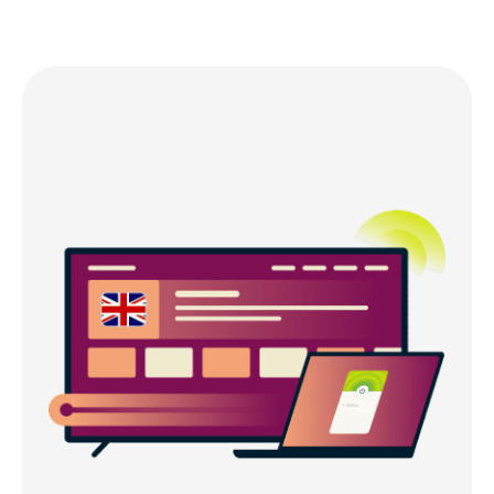
Is er een gratis Engeland VPN?
Waarom gratis Britse VPN’s geen verstandige
keuze zijn
Populaire VPN-serverlocaties voor Britse
gebruikers
Download een VPN-app voor al je apparaten
Hoe je een Brits IP-adres krijgt met ExpressVPN
Wat mensen zeggen over ExpressVPN