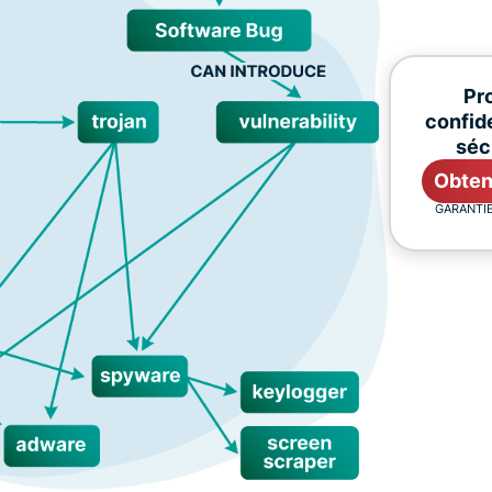
Pr
confide
séc
Obten
GARANTIE