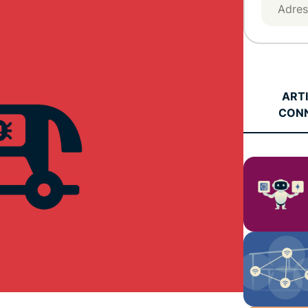
pour exploiter
à plusieurs
la puissance
facteurs, et
de calcul au
bien plus.
service du
respect de la
vie privée.
Identity
ART
CON
Defender
Suite
performante
d’outils de
protection
de l’identité,
de
surveillance
et de
suppression
des
données.