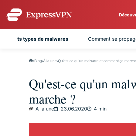
Découvr
ExpressVPN for Teams
différents types de malwares
Comment se propag
protection VPN rapide et
équipes en pleine expans
simple à gérer, conçu po
Blog
À la une
Qu'est-ce qu'un malware et comment ça march
Qu'est-ce qu'un mal
marche ?
À la une
23.06.2020
4 min