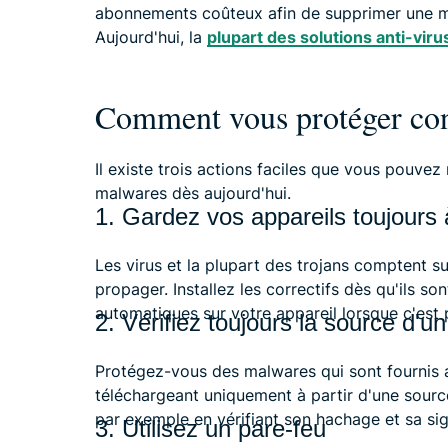
abonnements coûteux afin de supprimer une m
Aujourd'hui, la
plupart des solutions anti-viru
Comment vous protéger con
Il existe trois actions faciles que vous pouve
malwares dès aujourd'hui.
1. Gardez vos appareils toujours 
Les virus et la plupart des trojans comptent sur
propager. Installez les correctifs dès qu'ils so
automatiques sur votre appareil lorsque c'est 
2. Vérifiez toujours la source d'un 
Protégez-vous des malwares qui sont fournis 
téléchargeant uniquement à partir d'une source of
par exemple en vérifiant son hachage et sa si
3. Utilisez un pare-feu