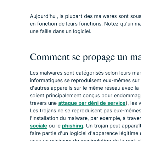
Aujourd'hui, la plupart des malwares sont so
en fonction de leurs fonctions. Notez qu'un ma
une faille dans un logiciel.
Comment se propage un m
Les malwares sont catégorisés selon leurs mani
informatiques se reproduisent eux-mêmes sur u
d'autres appareils sur le même réseau avec la 
soient principalement conçus pour endommage
travers une
attaque par déni de service
), les
Les trojans ne se reproduisent pas eux-mêmes. 
l'installation du malware, par exemple, à trave
sociale
ou le
phishing
. Un trojan peut appara
faire partie d'un logiciel d'apparence légitime e
avec un minimum de manipulation de la part de 