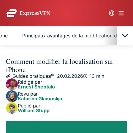
hone
Principaux avantages de la modification de la loc
Comment l’iPhone suit votre localisation
Comment modifier la localisation sur
iPhone
4 méthodes faciles pour modifier la localisation de
Guides pratiques
20.02.2026
13 min
votre iPhone
Rédigé par
Ernest Sheptalo
Revu par
Principaux avantages de la modification de la
Katarina Glamoslija
localisation de l’iPhone
Publié par
William Stupp
FAQ : Questions fréquentes sur la modification de
la localisation de l’iPhone