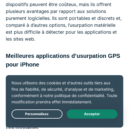
dispositifs peuvent être coûteux, mais ils offrent
plusieurs avantages par rapport aux solutions
purement logicielles. Ils sont portables et discrets et,
comparé à d’autres options, l’usurpation matérielle
est plus difficile à détecter pour les applications et
les sites web.
Meilleures applications d’usurpation GPS
pour iPhone
Il existe quelques applications qui vous permettent
d’usurper la localisation GPS de votre iPhone. Parmi
les plus connues figure iTools. Elle fonctionne en
connectant votre iPhone à un ordinateur et en
exécutant le logiciel d’usurpation depuis celui-ci. La
plupart proposent des essais gratuits, mais vous
Live Chat
devrez payer pour un accès complet à toutes les
fonctionnalités.