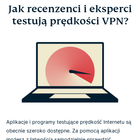
Jak recenzenci i eksperci
Jak recenzenci i eksperci testują prędkości VPN?
testują prędkości VPN?
Co wpływa na prędkość Internetu?
Jak zwiększyć prędkość Internetu
FAQ: o prędkości VPN
Co o ExpressVPN mówią nasi użytkownicy
Dowiedz się więcej o używaniu VPN
Aplikacje i programy testujące prędkość Internetu są
obecnie szeroko dostępne. Za pomocą aplikacji
możesz z łatwością samodzielnie sprawdzić