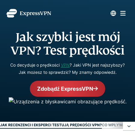
Jak szybki jest mój
VPN? Test prędkości
Co decyduje o prędkości
VPN
? Jaki VPN jest najszybszy?
Jak możesz to sprawdzić? My znamy odpowiedź.
Zdobądź ExpressVPN
JAK RECENZENCI I EKSPERCI TESTUJĄ PRĘDKOŚCI VPN?
CO WPŁYWA NA P