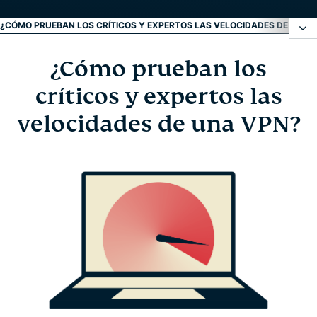
¿CÓMO PRUEBAN LOS CRÍTICOS Y EXPERTOS LAS VELOCIDADES DE UNA 
¿Cómo prueban los
¿Cómo prueban los críticos y expertos las
velocidades de una VPN?
críticos y expertos las
velocidades de una VPN?
¿Qué factores afectan la velocidad de internet?
Cómo aumentar su velocidad de internet
Preguntas frecuentes: velocidad de VPN
Qué dicen los suscriptores de ExpressVPN
Conozca más acerca del uso de una VPN