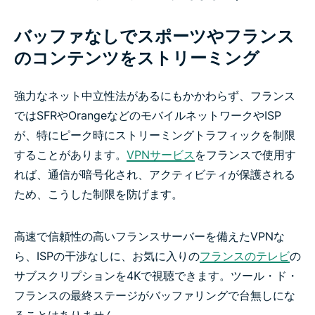
取得する方法
バッファなしでスポーツやフランス
数分でフランスのIPアドレスを取得
のコンテンツをストリーミング
ExpressVPNがフランスに最適なVPNである理由
強力なネット中立性法があるにもかかわらず、フランス
ではSFRやOrangeなどのモバイルネットワークやISP
無料VPNを使ってフランスのIPアドレスを取得できま
が、特にピーク時にストリーミングトラフィックを制限
すか？
することがあります。
VPNサービス
をフランスで使用す
れば、通信が暗号化され、アクティビティが保護される
ため、こうした制限を防げます。
あらゆるデバイスでExpressVPNを利用
高速で信頼性の高いフランスサーバーを備えたVPNな
フランスのVPNサーバーロケーション
ら、ISPの干渉なしに、お気に入りの
フランスのテレビ
の
サブスクリプションを4Kで視聴できます。ツール・ド・
フランスではインターネットが検閲されている？
フランスの最終ステージがバッファリングで台無しにな