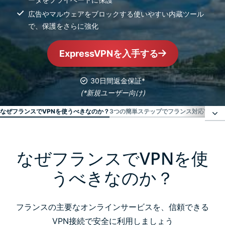
広告やマルウェアをブロックする使いやすい内蔵ツール
で、保護をさらに強化
ExpressVPNを入手する
30日間返金保証*
(*新規ユーザー向け)
なぜフランスでVPNを使うべきなのか？
3つの簡単ステップでフランス対応VPNを
なぜフランスでVPNを使うべきなのか？
なぜフランスでVPNを使
3つの簡単ステップでフランス対応VPNを入手する方
うべきなのか？
法
フランスの主要なオンラインサービスを、信頼できる
動画を見る：ExpressVPNを設定してフランスのIPを
VPN接続で安全に利用しましょう