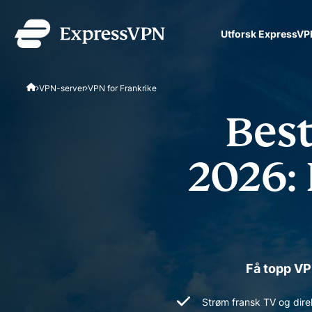
Utforsk ExpressVP
ExpressVPN for Teams
VPN-server
VPN for Frankrike
VPN-beskyttelse for team
ta i bruk, lett å administ
Best
skalering.
2026: 
Få topp VP
Strøm fransk TV og direk