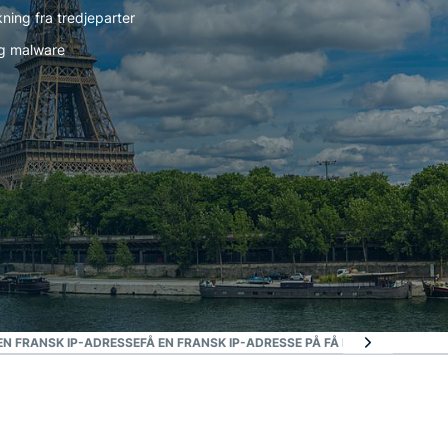
ning fra tredjeparter
og malware
 EN FRANSK IP-ADRESSE
FÅ EN FRANSK IP-ADRESSE PÅ FÅ MINUTTER
GRUNNE