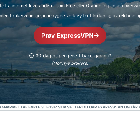
Kraftig pakke med
te fra internettleverandører som Free eller Orange, og unngå overvåk
verktøy for ID-
med brukervennlige, innebygde verktøy for blokkering av reklame 
beskyttelse,
overvåking og
fjerning av
Prøv ExpressVPN
personopplysninger.
30-dagers pengene-tilbake-garanti*
(*for nye brukere)
RANKRIKE I TRE ENKLE STEG
SE: SLIK SETTER DU OPP EXPRESSVPN OG FÅR