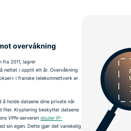
 mot overvåkning
n fra 2011, lagrer
å nettet i opptil ett år. Overvåkning
okser» i franske telekomnettverk er
d å holde dataene dine private når
d filer. Kryptering beskytter dataene
mens VPN-serveren
skjuler IP-
d sin egen. Dette gjør det vanskelig