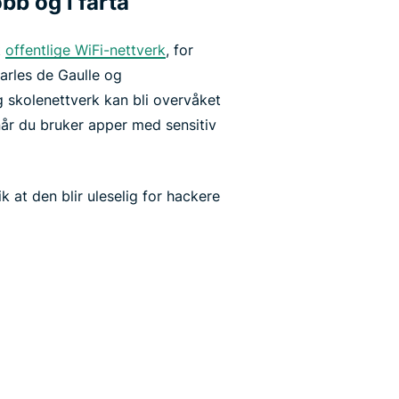
bb og i farta
t
offentlige WiFi-nettverk
, for
arles de Gaulle og
g skolenettverk kan bli overvåket
når du bruker apper med sensitiv
k at den blir uleselig for hackere