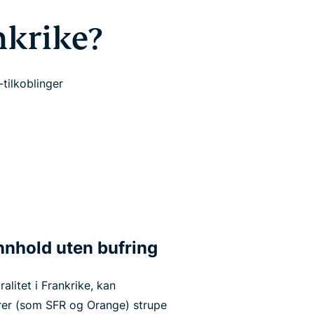
nkrike?
tilkoblinger
nnhold uten bufring
ralitet i Frankrike, kan
rer (som SFR og Orange) strupe