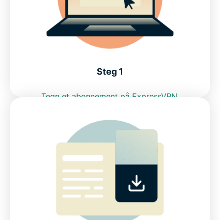
Kan jeg bruke et gratis VPN for å få en IP-adresse i
Mexico?
Internettrestriksjoner i Mexico: IFT
Steg 1
Ofte stilte spørsmål: bruk av VPN for Mexico
Tegn et abonnement på ExpressVPN.
ExpressVPN for andre land
Prøv et VPN for Mexico uten risiko