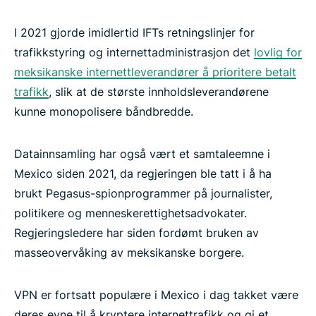
I 2021 gjorde imidlertid IFTs retningslinjer for
trafikkstyring og internettadministrasjon det
lovlig for
meksikanske internettleverandører å prioritere betalt
trafikk
, slik at de største innholdsleverandørene
kunne monopolisere båndbredde.
Datainnsamling har også vært et samtaleemne i
Mexico siden 2021, da regjeringen ble tatt i å ha
brukt Pegasus-spionprogrammer på journalister,
politikere og menneskerettighetsadvokater.
Regjeringsledere har siden fordømt bruken av
masseovervåking av meksikanske borgere.
VPN er fortsatt populære i Mexico i dag takket være
deres evne til å kryptere internettrafikk og gi et