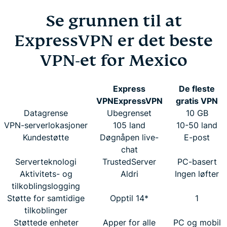
Se grunnen til at
ExpressVPN er det beste
VPN-et for Mexico
Express
De fleste
VPN
ExpressVPN
gratis VPN
Datagrense
Ubegrenset
10 GB
VPN-serverlokasjoner
105 land
10-50 land
Kundestøtte
Døgnåpen live-
E-post
chat
Serverteknologi
TrustedServer
PC-basert
Aktivitets- og
Aldri
Ingen løfter
tilkoblingslogging
Støtte for samtidige
Opptil 14*
1
tilkoblinger
Støttede enheter
Apper for alle
PC og mobil