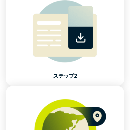
ExpressVPNに登録
。
Get ExpressVPN for India in 3 simple steps
Watch: How to set up ExpressVPN for India
Why use an India VPN?
Free India VPNs vs ExpressVPN
Why choose ExpressVPN for India?
ステップ2
デバイスにアプリをダウンロード。
Connect to our virtual VPN servers for India
Popular VPN server locations for India users
Is using a VPN legal in India?