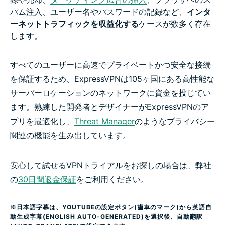
パム注入、ユーザー名やパスワードの記録など、
インタ
ーネットトラフィックを収益化する
ケースが数多く存在
します。
すべてのユーザーに高速でプライベートかつ安全な接続
を保証するため、ExpressVPNは105ヶ国にある高性能な
サーバーロケーションのネットワークに資金を投じてい
ます。熟練した開発者とデザイナーがExpressVPNのア
プリを最適化し、
Threat Manager
のようなプライバシー
関連の機能を生み出しています。
安心して試せるVPNトライアルをお探しの場合は、弊社
の
30日間返金保証
をご利用ください。
※日本語字幕は、YOUTUBEの設定ボタン(歯車のマーク)から英語自
動生成字幕(ENGLISH AUTO-GENERATED)を選択後、自動翻訳