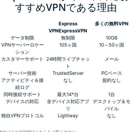
すすめVPNである理由
Express
多くの無料VPN
VPN
ExpressVPN
データ制限
無制限
10GB
VPNサーバーロケー
105ヶ国
10～50ヶ国
ション
カスタマーサポート
24時間ライブチャッ
メール
ト
サーバー技術
TrustedServer
PCベース
アクティビティ＆接
なし
規約なし
続ログ
同時接続サポート
最大14*台
1台
デバイスの対応
全デバイス対応アプ
デスクトップ＆モ
リ
バイル
独自VPNプロトコル
Lightway
なし
*デバイスの詳細は
こちら
をご覧ください。