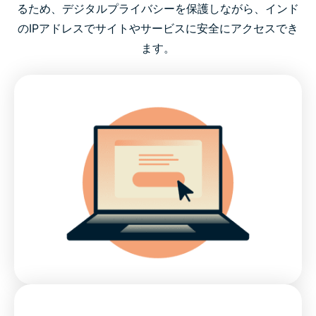
るため、デジタルプライバシーを保護しながら、インド
あらゆるデバイスにインド対応VPNをダウンロード
のIPアドレスでサイトやサービスに安全にアクセスでき
ます。
無料VPNを使ってインドのIPアドレスを取得できる？
インドでのインターネット規制
ExpressVPNがインド対応おすすめVPNである理由
よくある質問（FAQ）： インド対応VPN
ExpressVPNが使えるその他の国々
インド対応おすすめVPNをお試しください
ステップ1