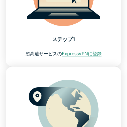
個人情報を保護
ExpressVPNが選ばれる理由
リスクフリーでオンラインショッピングにVPNを試す
ステップ1
超高速サービスの
ExpressVPNに登録