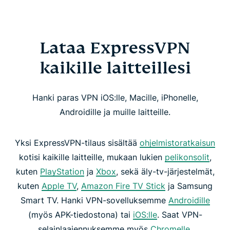
Lataa ExpressVPN
kaikille laitteillesi
Hanki paras VPN iOS:lle, Macille, iPhonelle,
Androidille ja muille laitteille.
Yksi ExpressVPN-tilaus sisältää
ohjelmistoratkaisun
kotisi kaikille laitteille, mukaan lukien
pelikonsolit
,
kuten
PlayStation
ja
Xbox
, sekä äly-tv-järjestelmät,
kuten
Apple TV
,
Amazon Fire TV Stick
ja Samsung
Smart TV. Hanki VPN-sovelluksemme
Androidille
(myös APK-tiedostona) tai
iOS:lle
. Saat VPN-
selainlaajennuksemme myös
Chromelle
.