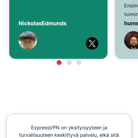
Ensim
toimin
NickolasEdmunds
hum
ExpressVPN on yksityisyyteen ja
turvallisuuteen keskittyvä palvelu, eikä sitä