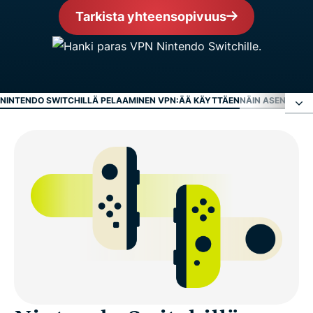
Tarkista yhteensopivuus
NINTENDO SWITCHILLÄ PELAAMINEN VPN:ÄÄ KÄYTTÄEN
NÄIN ASENNAT E
Nintendo Switchillä pelaaminen VPN:ää käyttäen
Näin asennat ExpressVPN:n Nintendo Switchille
Video: Näin käytät ExpressVPN:ää Nintendo
Switchissä
Lataa ExpressVPN kaikille laitteillesi