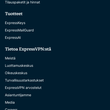
Tilauspaketit ja hinnat
Tuotteet
ExpressKeys
ExpressMailGuard
ExpressAI
Tietoa ExpressVPN:stä
Meistä
Luottamuskeskus
Oikeuskeskus
Turvallisuustarkastukset
ExpressVPN arvostelut
Asiantuntijamme
Media
Careers