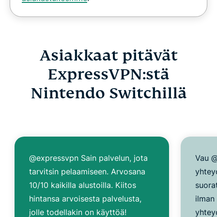
Asiakkaat pitävät
ExpressVPN:stä
Nintendo Switchillä
@expressvpn Sain palvelun, jota
Vau @
tarvitsin pelaamiseen. Arvosana
yhtey
10/10 kaikilla alustoilla. Kiitos
suora
hintansa arvoisesta palvelusta,
ilman
jolle todellakin on käyttöä!
yhtey