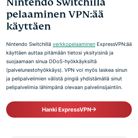
Nintendo Switchillä
Usein kysytyt kysymykset
pelaaminen VPN:ää
käyttäen
Miksi valita ExpressVPN?
Nintendo Switchillä
verkkopelaaminen
ExpressVPN:ää
Asiakkaat pitävät ExpressVPN:stä Nintendo
käyttäen auttaa pitämään tietosi yksityisinä ja
Switchillä
suojaamaan sinua DDoS-hyökkäyksiltä
(palvelunestohyökkäys). VPN voi myös laskea sinun
Kokeile riskitöntä VPN:ää Nintendo Switchille jo
ja pelipalvelimien välistä pingiä yhdistämällä sinut
tänään
pelipalvelimia lähimpänä olevaan palvelinsijaintiin.
Hanki ExpressVPN