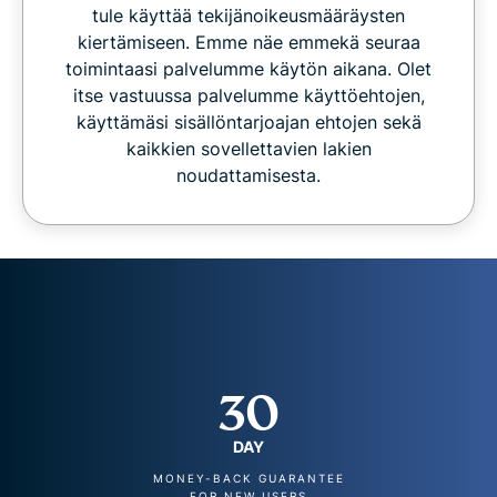
tule käyttää tekijänoikeusmääräysten
kiertämiseen. Emme näe emmekä seuraa
toimintaasi palvelumme käytön aikana. Olet
itse vastuussa palvelumme käyttöehtojen,
käyttämäsi sisällöntarjoajan ehtojen sekä
kaikkien sovellettavien lakien
noudattamisesta.
30
DAY
MONEY-BACK GUARANTEE
FOR NEW USERS