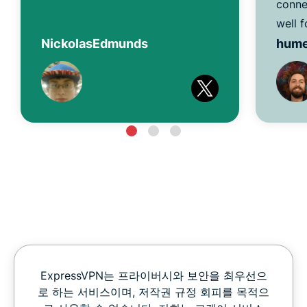
conne
well f
NickolasEdmunds
hum
ExpressVPN는 프라이버시와 보안을 최우선으
로 하는 서비스이며, 저작권 규정 회피를 목적으