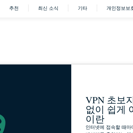
강력한 ID
추천
최신 소식
기타
개인정보보호
보호, 모니
터링, 데이
터 삭제 도
구 모음입
니다.
VPN 초보
없이 쉽게 이
이란
인터넷에 접속할 때마