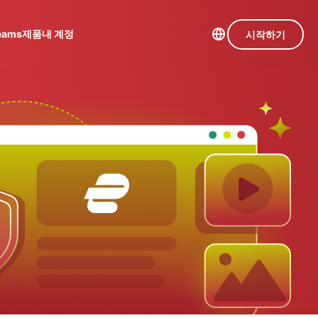
Teams
제품
내 계정
시작하기
day.com
Intego
105개 국가의 서버
수상 경력
초고속 VPN
을 보유한
개 이상의
게임용 VPN
macOS 백
서 하나
모든 기능 살펴보기
신, 방화벽,
IM으로
시스템 도
 데이터
구 등을 제
 가능합
공합니다.
인 첨단 개인정보 보호 및 보안 도구를 이용해 보
 더욱 탁월한 디지털 라이프를 선사합니다.