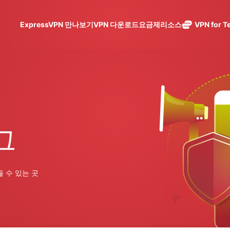
ExpressVPN 만나보기
리소스
VPN 다운로드
요금제
VPN for 
ExpressVPN
ExpressMailGuard
105개 국가에
성장하는 팀에 빠르고 안
메일 수신함과 신원을
holi
안전한 서버를
노로그 정책
Windows
VPN이란?
NEW
 보세요. 간단한 할당 절차
보호하는 비공개 이메
갖춘 업계 최고
eSIM
여러 기기에서 사용 가능
MacOS
입문자용 VPN
NEW
수 있으며, 확대 가능한 구
일 릴레이 서비스입니
의 초고속 VPN
150
안전하게 이용하는 온라인 서비스
Linux
VPN 사용 방법
NEW
다.
입니다.
국가에
30일 환불 보장
VPN 암호화 정보
ExpressAI
의 eS
ExpressVPN 소개
컨피덴셜 컴
무제한
그
ExpressKeys
퓨팅으로 구
사용이
안전한 비밀번
동되어 프라
니다.
하나의 구독으로 종합적
호 관리와 다중
이버시 중심
인증 등을 제공
인공 지능을
세요. 완벽한 작동으로
을 수 있는 곳
합니다.
선사하는 최
초의 소비자
모든 제품 보기
용 AI입니다.
Identity
Defender