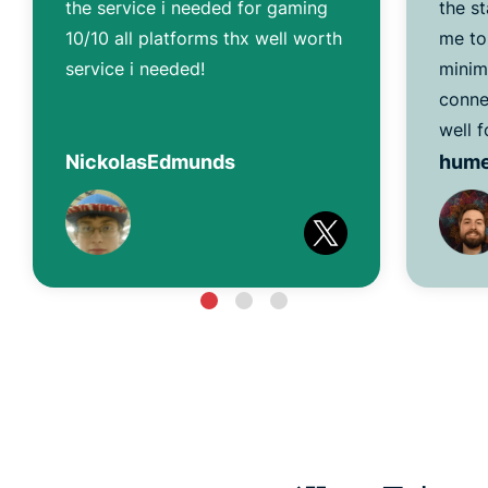
the service i needed for gaming
the s
10/10 all platforms thx well worth
me to
service i needed!
minim
conne
well f
NickolasEdmunds
hum