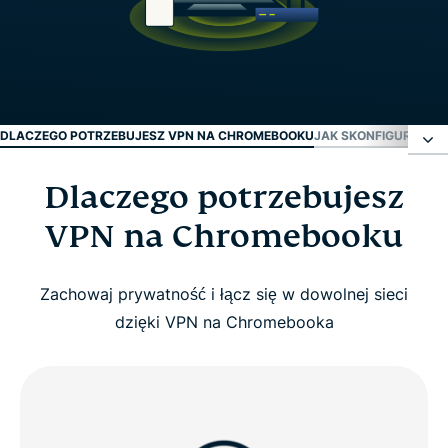
DLACZEGO POTRZEBUJESZ VPN NA CHROMEBOOKU
JAK SKONFIGUROWA
Dlaczego potrzebujesz
Dlaczego potrzebujesz VPN na Chromebooku
VPN na Chromebooku
Jak skonfigurować ExpressVPN na Chromebooku
Zachowaj prywatność i łącz się w dowolnej sieci
Czego oczekiwać od VPN na Chromebooku
dzięki VPN na Chromebooka
Dlaczego ExpressVPN jest idealny dla
Chromebooka