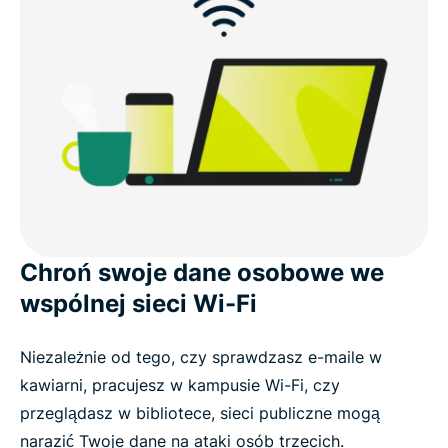
Kompatybilny z większością modeli
Chromebooków
Opinie użytkowników na temat ExpressVPN
Często zadawane pytania: O VPN dla
Chromebooków
Wypróbuj ExpressVPN na swoim Chromebooku
Chroń swoje dane osobowe we
bez ryzyka
wspólnej sieci Wi-Fi
Niezależnie od tego, czy sprawdzasz e-maile w
kawiarni, pracujesz w kampusie Wi-Fi, czy
przeglądasz w bibliotece, sieci publiczne mogą
narazić Twoje dane na ataki osób trzecich.