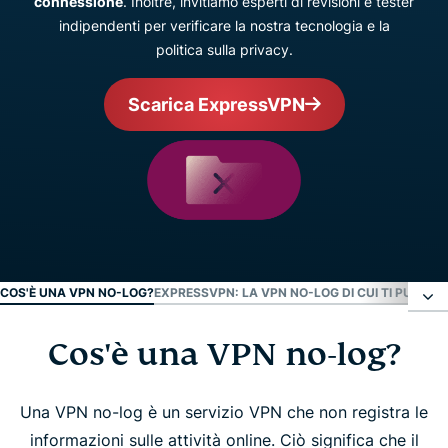
connessione
. Inoltre, invitiamo esperti di revisioni e tester
indipendenti per verificare la nostra tecnologia e la
politica sulla privacy.
Scarica ExpressVPN
COS'È UNA VPN NO-LOG?
EXPRESSVPN: LA VPN NO-LOG DI CUI TI PUOI FI
Cos'è una VPN no-log?
Cos'è una VPN no-log?
ExpressVPN: la VPN no-log di cui ti puoi fidare
Una VPN no-log è un servizio VPN che non registra le
informazioni sulle attività online. Ciò significa che il