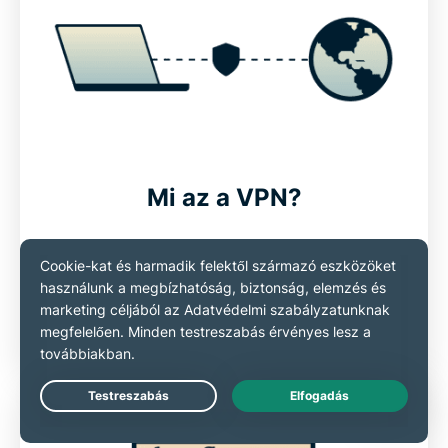
Mi az a VPN?
Tudd meg, hogyan védi meg a VPN az online
forgalmat a leskelődőktől
Tudj meg többet
Live Chat