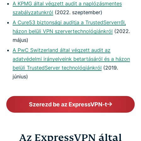
A KPMG által végzett audit a naplózásmentes
szabályzatunkról
(2022. szeptember)
A Cure53 biztonsági auditja a TrustedServerről,
házon belüli VPN szervertechnológiánkról
(2022.
május)
A PwC Switzerland által végzett audit az
adatvédelmi irányelveink betartásáról és a házon
belüli TrustedServer technológiánkról
(2019.
június)
Szerezd be az ExpressVPN-t
Az ExpressVPN által