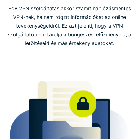
Egy VPN szolgáltatás akkor számít naplózásmentes
Az ExpressVPN által gyűjtött adatok és a gyűjtés
VPN-nek, ha nem rögzít információkat az online
célja
tevékenységeidről. Ez azt jelenti, hogy a VPN
szolgáltató nem tárolja a böngészési előzményeid, a
GYIK: Naplózásmentes VPN
letöltéseid és más érzékeny adatokat.
Töltsd le az ExpressVPN-t minden eszközödre
Tudj meg többet a VPN használatáról
Olyan VPN-re van szükséged, ami nem vezet
tevékenységnaplót?