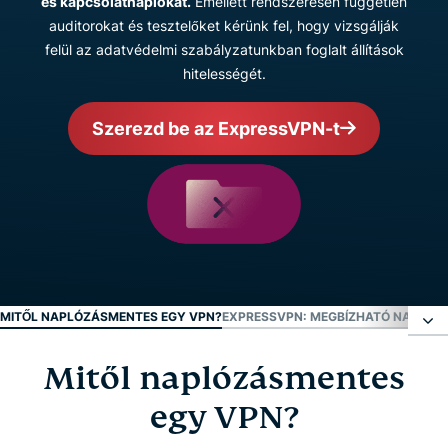
és kapcsolatnaplókat.
Emellett rendszeresen független
auditorokat és tesztelőket kérünk fel, hogy vizsgálják
felül az adatvédelmi szabályzatunkban foglalt állítások
hitelességét.
Szerezd be az ExpressVPN-t
MITŐL NAPLÓZÁSMENTES EGY VPN?
EXPRESSVPN: MEGBÍZHATÓ NAPLÓZ
Mitől naplózásmentes
Mitől naplózásmentes egy VPN?
egy VPN?
ExpressVPN: Megbízható naplózásmentes VPN