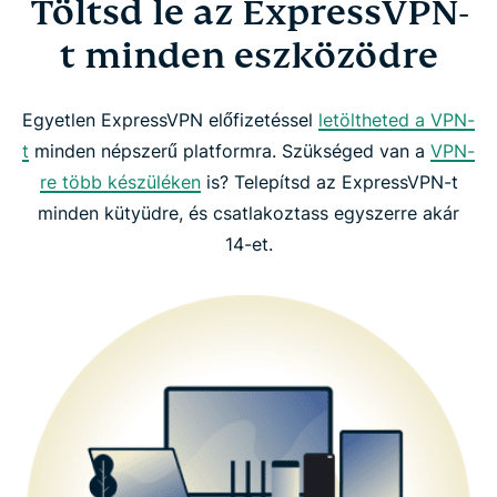
Töltsd le az ExpressVPN-
t minden eszközödre
Egyetlen ExpressVPN előfizetéssel
letöltheted a VPN-
t
minden népszerű platformra. Szükséged van a
VPN-
re több készüléken
is? Telepítsd az ExpressVPN-t
minden kütyüdre, és csatlakoztass egyszerre akár
14-et.