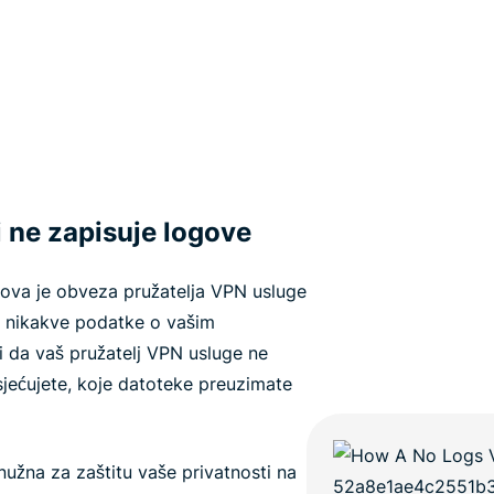
i ne zapisuje logove
gova je obveza pružatelja VPN usluge
ati nikakve podatke o vašim
i da vaš pružatelj VPN usluge ne
sjećujete, koje datoteke preuzimate
 nužna za zaštitu vaše privatnosti na