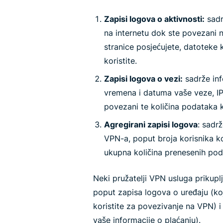
Zapisi logova o aktivnosti:
sadr
na internetu dok ste povezani 
stranice posjećujete, datoteke k
koristite.
Zapisi logova o vezi:
sadrže inf
vremena i datuma vaše veze, IP 
povezani te količina podataka ko
Agregirani zapisi logova
: sadr
VPN-a, poput broja korisnika koj
ukupna količina prenesenih pod
Neki pružatelji VPN usluga prikuplj
poput zapisa logova o uređaju (koj
koristite za povezivanje na VPN) i 
vaše informacije o plaćanju).