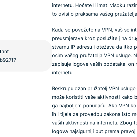
internetu. Hoćete li imati visoku razi
to ovisi o praksama vašeg pružatelj
Kada se povežete na VPN, vaš se inte
preusmjerava kroz poslužitelj na drug
stvarnu IP adresu i otežava da itko p
osim vašeg pružatelja VPN usluge. N
zapisuje logove vaših podataka, on m
internetu.
Beskrupulozan pružatelj VPN usluge
može koristiti vaše aktivnosti kako 
ga najboljem ponuđaču. Ako VPN kom
ih i tijela za provedbu zakona isto 
vaših aktivnosti na internetu. Zbog 
logova najsigurniji put prema pravoj 