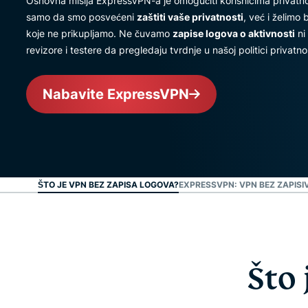
Osnovna misija ExpressVPN-a je omogućiti korisnicima privatno
samo da smo posvećeni
zaštiti vaše privatnosti
, već i želimo b
koje ne prikupljamo. Ne čuvamo
zapise logova o aktivnosti
ni
revizore i testere da pregledaju tvrdnje u našoj politici privatnos
Nabavite ExpressVPN
ŠTO JE VPN BEZ ZAPISA LOGOVA?
EXPRESSVPN: VPN BEZ ZAPIS
Što 