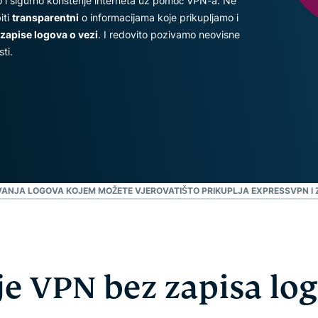
 i sigurno korištenje interneta uz pomoć VPN-a. Ne
ostalo
podatke
iti
transparentni
o informacijama koje prikupljamo i
koje
zapise logova o vezi
. I redovito pozivamo neovisne
predvodi
privatnost.
ti.
Identity
Defender
Snažan
komplet
alata za
zaštitu
identiteta,
nadzor i
IVANJA LOGOVA KOJEM MOŽETE VJEROVATI
ŠTO PRIKUPLJA EXPRESSVPN I
uklanjanje
podataka
je VPN bez zapisa lo