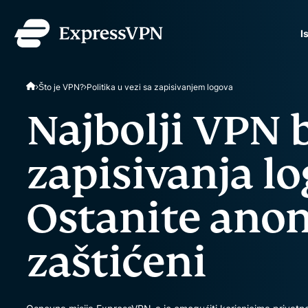
I
ExpressVPN for Teams
Što je VPN?
Politika u vezi sa zapisivanjem logova
sigurnu VPN zaštitu za ti
Jednostavna implementaci
Najbolji VPN 
napravljeno za skaliranje
zapisivanja lo
Ostanite anon
zaštićeni