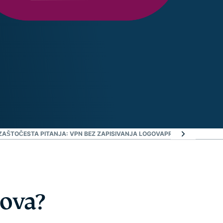
 ZAŠTO
ČESTA PITANJA: VPN BEZ ZAPISIVANJA LOGOVA
PREUZMITE EXPRE
gova?