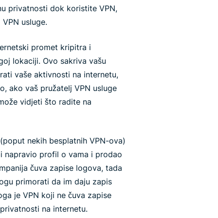
nu privatnosti dok koristite VPN,
a VPN usluge.
rnetski promet kripitra i
oj lokaciji. Ovo sakriva vašu
rati vaše aktivnosti na internetu,
o, ako vaš pružatelj VPN usluge
ože vidjeti što radite na
 (poput nekih besplatnih VPN-ova)
bi napravio profil o vama i prodao
panija čuva zapise logova, tada
mogu primorati da im daju zapis
toga je VPN koji ne čuva zapise
privatnosti na internetu.