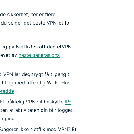
de sikkerhet, her er flere
 du velger det beste VPN-et for
fring på Netflix! Skaff deg etVPN
revet av
neste generasjons
ig VPN lar deg trygt få tilgang til
 til og med offentlig Wi-Fi. Hos
bredde
!
 Et pålitelig VPN vil beskytte
IP-
ten at aktiviteten din blir logget.
ruping.
 Fungerer ikke Netflix med VPN? Et