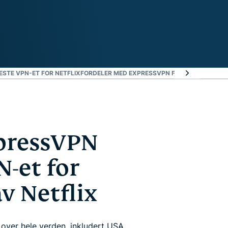
BESTE VPN-ET FOR NETFLIX
FORDELER MED EXPRESSVPN FOR NETFLIX
DERF
xpressVPN
N-et for
v Netflix
d over hele verden, inkludert USA,