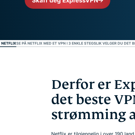
Skaff deg ExpressVPN
Kraftig pakke med
verktøy for ID-
beskyttelse,
overvåking og
fjerning av
personopplysninger.
 NETFLIX
SE PÅ NETFLIX MED ET VPN I 3 ENKLE STEG
SLIK VELGER DU DET 
Derfor er E
det beste VP
strømming a
Netflix er tilgjengelig i over 190 lan