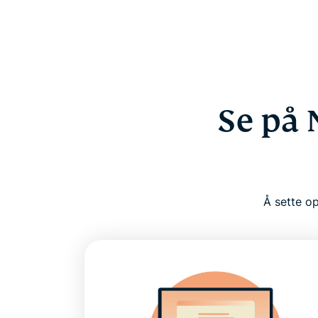
Se på 
Å sette op