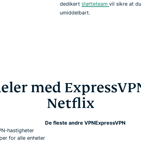
dedikert
støtteteam
vil sikre at d
umiddelbart.
deler med ExpressVPN
Netflix
De fleste andre VPN
ExpressVPN
N-hastigheter
er for alle enheter