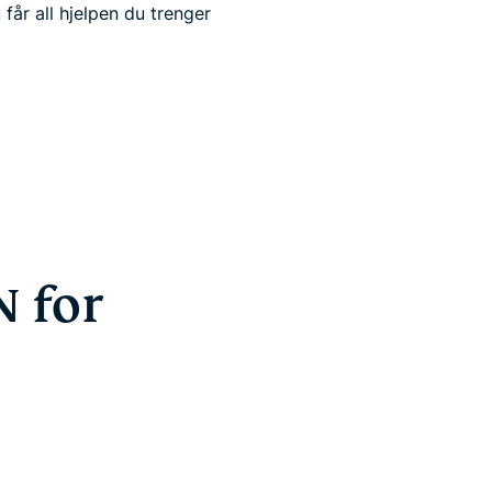
u får all hjelpen du trenger
 for