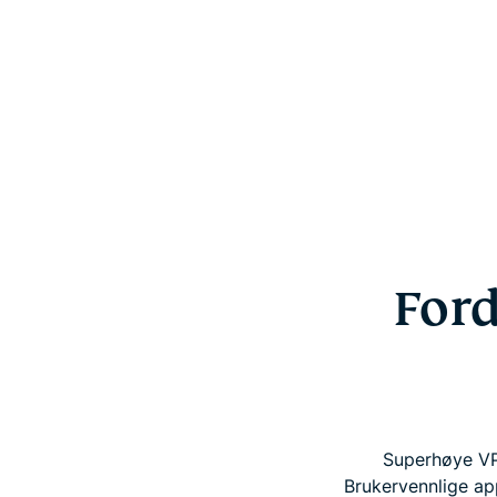
For
Superhøye VP
Brukervennlige app