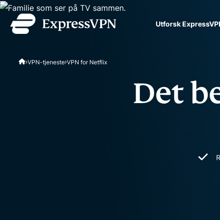
Utforsk ExpressVP
ExpressVPN for Teams
VPN-tjeneste
VPN for Netflix
VPN-beskyttelse for team
ta i bruk, lett å administ
Det be
skalering.
R