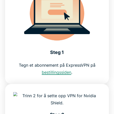
Skaff deg VPN for GeForce Now-skyspilling
Nøkkelfunksjonene til ExpressVPN for Nvidia
Shield
Hvorfor kundene elsker ExpressVPN på Shield TV
Steg 1
Ofte stilte spørsmål
Tegn et abonnement på ExpressVPN på
bestillingssiden
.
Hvorfor velge ExpressVPN?
Prøv et risikofritt VPN for Shield TV