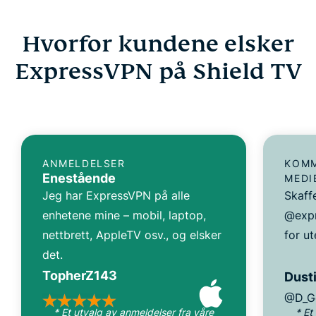
Hvorfor kundene elsker
ExpressVPN på Shield TV
ANMELDELSER
KOMM
Enestående
MEDI
Jeg har ExpressVPN på alle
Skaff
enhetene mine – mobil, laptop,
@expr
nettbrett, AppleTV osv., og elsker
for ut
det.
TopherZ143
Dusti
@D_G
* Et utvalg av anmeldelser fra våre
* Et