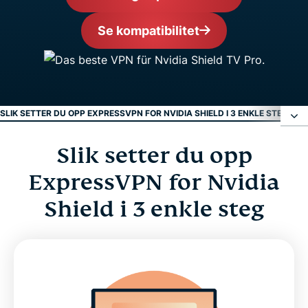
Se kompatibilitet
SLIK SETTER DU OPP EXPRESSVPN FOR NVIDIA SHIELD I 3 ENKLE STEG
VIDE
Slik setter du opp
Slik setter du opp ExpressVPN for Nvidia Shield i
3 enkle steg
ExpressVPN for Nvidia
Shield i 3 enkle steg
Video: Slik installerer du et VPN på Nvidia Shield
Det beste VPN-et for Nvidia Shield TV-enheter
Oppgrader ditt Nvidia Shield med ExpressVPN