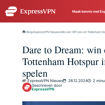
Maak kennis met Ex
ExpressVPN for Teams
VPN-bescherming voor 
Blog
ExpressVPN Nieuws
Win een VIP-reis om Tottenham Hot
Eenvoudig te implemente
beheren en ontworpen o
Dare to Dream: win 
Tottenham Hotspur i
spelen
ExpressVPN Nieuws
26.12.2024
2 minu
Geschreven door
ExpressVPN