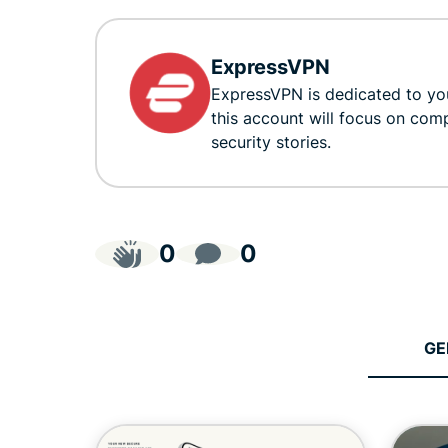
ExpressVPN
ExpressVPN is dedicated to you
this account will focus on com
security stories.
0
0
GE