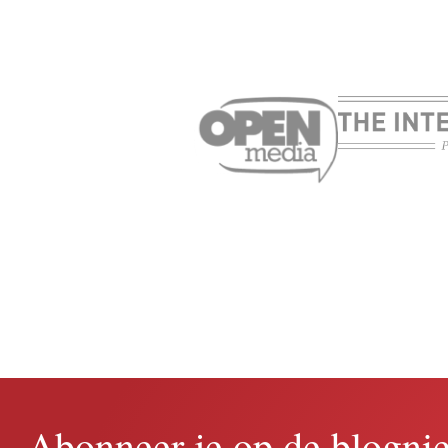
Verdwijnende WhatsApp-
Is 
chatberichten: wat zijn ze
Wh
en hoe gebruik je ze
Ned
ExpressVPN
27.01.2026
ove
11 minuten
Abonneer je op de blogni