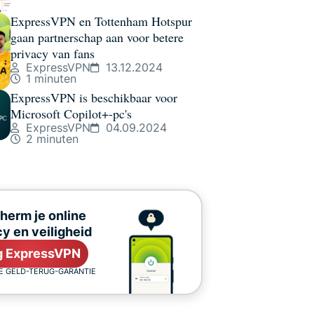
ExpressVPN en Tottenham Hotspur
gaan partnerschap aan voor betere
privacy van fans
ExpressVPN
13.12.2024
1 minuten
ExpressVPN is beschikbaar voor
Microsoft Copilot+-pc's
ExpressVPN
04.09.2024
2 minuten
herm je online
cy en veiligheid
jg ExpressVPN
E GELD-TERUG-GARANTIE