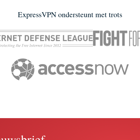
ExpressVPN ondersteunt met trots
Signal veiliger dan
Nationaal datalek:
atsApp? Waarom
Gegevens van honder
erlanders massaal
Nederlanders te koop
rstappen
rommelmarkt
ExpressVPN
17.03.2025
ExpressVPN
12.03
18 minuten
17 minuten
euwsbrief