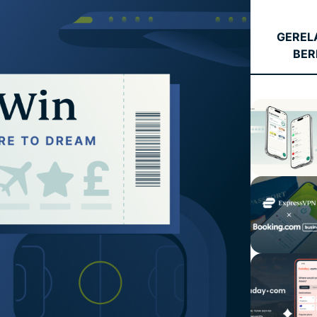
consumenten,
tools voor
gebaseerd op
identiteitsbescherming,
GEREL
confidential
bewaking en
computing en
gegevensverwijdering
BER
ontworpen
met privacy
als
uitgangspunt.