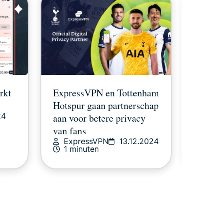
Expr
rkt
ExpressVPN en Tottenham
besch
Hotspur gaan partnerschap
24
Micro
aan voor betere privacy
Ex
van fans
04
ExpressVPN
13.12.2024
1 minuten