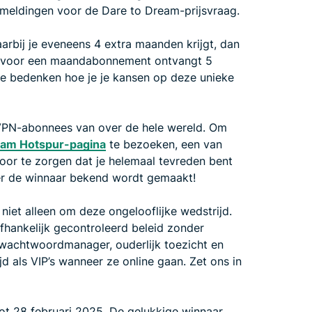
ermeldingen voor de Dare to Dream-prijsvraag.
arbij je eveneens 4 extra maanden krijgt, dan
jft voor een maandabonnement ontvangt 5
te bedenken hoe je je kansen op deze unieke
VPN-abonnees van over de hele wereld. Om
ham Hotspur-pagina
te bezoeken, een van
oor te zorgen dat je helemaal tevreden bent
eer de winnaar bekend wordt gemaakt!
iet alleen om deze ongelooflijke wedstrijd.
afhankelijk gecontroleerd beleid zonder
 wachtwoordmanager, ouderlijk toezicht en
jd als VIP’s wanneer ze online gaan. Zet ons in
t 28 februari 2025. De gelukkige winnaar