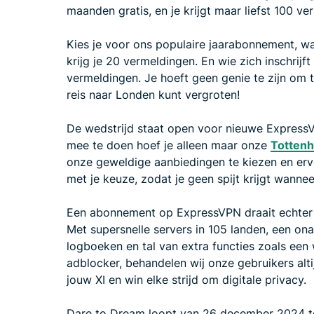
maanden gratis, en je krijgt maar liefst 100 v
Kies je voor ons populaire jaarabonnement, wa
krijg je 20 vermeldingen. En wie zich inschri
vermeldingen. Je hoeft geen genie te zijn om 
reis naar Londen kunt vergroten!
De wedstrijd staat open voor nieuwe Express
mee te doen hoef je alleen maar onze
Totten
onze geweldige aanbiedingen te kiezen en erv
met je keuze, zodat je geen spijt krijgt wann
Een abonnement op ExpressVPN draait echter n
Met supersnelle servers in 105 landen, een on
logboeken en tal van extra functies zoals een
adblocker, behandelen wij onze gebruikers alti
jouw XI en win elke strijd om digitale privacy.
Dare to Dream loopt van 26 december 2024 to