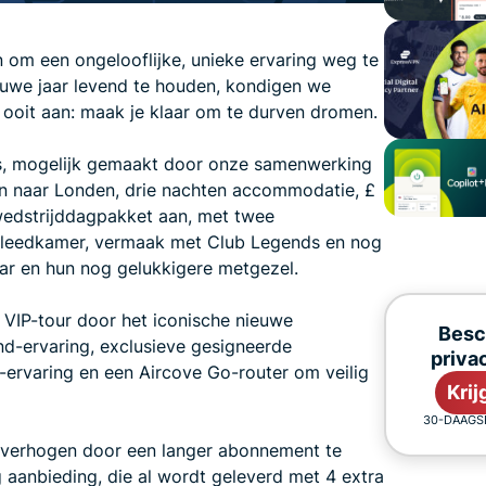
en om een ongelooflijke, unieke ervaring weg te
euwe jaar levend te houden, kondigen we
ooit aan: maak je klaar om te durven dromen.
ns, mogelijk gemaakt door onze samenwerking
en naar Londen, drie nachten accommodatie, £
wedstrijddagpakket aan, met twee
e kleedkamer, vermaak met Club Legends en nog
aar en hun nog gelukkigere metgezel.
vé VIP-tour door het iconische nieuwe
Besc
d-ervaring, exclusieve gesigneerde
priva
-ervaring en een Aircove Go-router om veilig
Kri
30-DAAGS
 verhogen door een langer abonnement te
 aanbieding, die al wordt geleverd met 4 extra