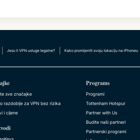
Jesu li VPN usluge legalne?
Kako promijeniti svoju lokaciju na iPhoneu
ajke
Programs
ite sve značajke
Programi
o razdoblje za VPN bez rizika
Tottenham Hotspur
i i cijene
Partner with Us
Budite naši partneri
zvodi
Partnerski programi
ssKeys