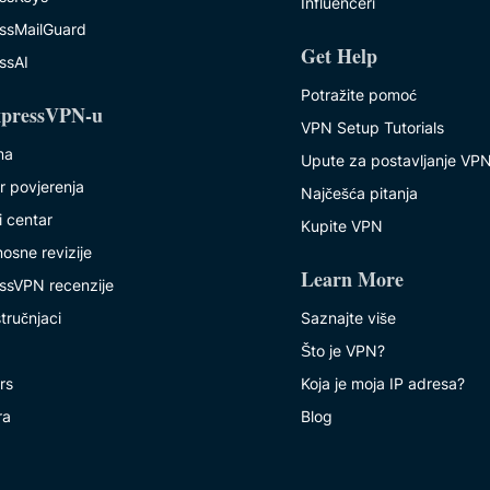
Influenceri
ssMailGuard
Get Help
ssAI
Potražite pomoć
pressVPN-u
VPN Setup Tutorials
ma
Upute za postavljanje VP
r povjerenja
Najčešća pitanja
i centar
Kupite VPN
osne revizije
Learn More
ssVPN recenzije
tručnjaci
Saznajte više
Što je VPN?
rs
Koja je moja IP adresa?
ra
Blog