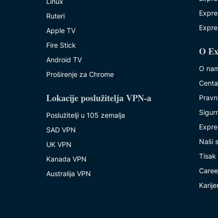
Linux
Expre
Ruteri
Expre
Apple TV
Fire Stick
O Ex
Android TV
O na
Proširenje za Chrome
Centa
Lokacije poslužitelja VPN-a
Pravn
Sigurn
Poslužitelji u 105 zemalja
Expre
SAD VPN
Naši s
UK VPN
Tisak
Kanada VPN
Caree
Australija VPN
Karije