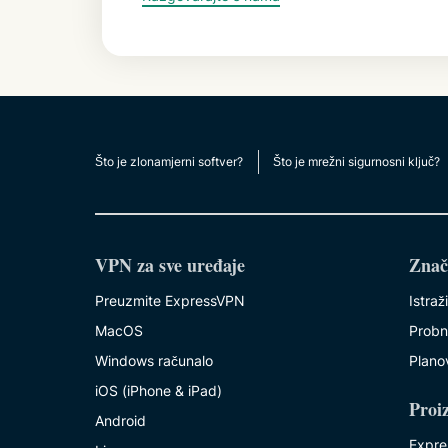
Što je zlonamjerni softver?
Što je mrežni sigurnosni ključ?
VPN za sve uređaje
Znač
Preuzmite ExpressVPN
Istraž
MacOS
Probn
Windows računalo
Planov
iOS (iPhone & iPad)
Proi
Android
Expre