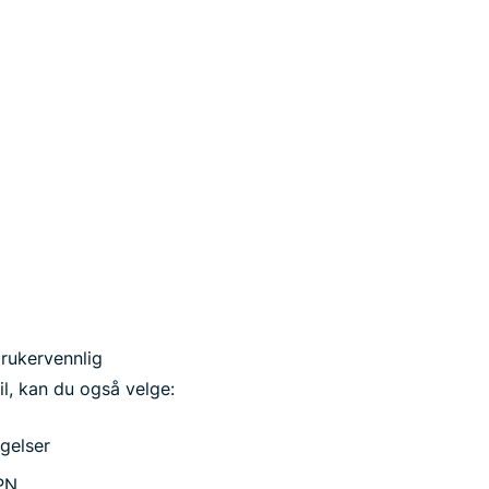
brukervennlig
il, kan du også velge:
gelser
VPN