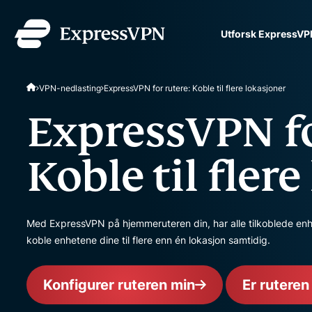
Utforsk ExpressVP
ExpressVPN for Teams
VPN-nedlasting
ExpressVPN for rutere: Koble til flere lokasjoner
VPN-beskyttelse for team
ta i bruk, lett å administ
ExpressVPN fo
skalering.
Koble til fler
Med ExpressVPN på hjemmeruteren din, har alle tilkoblede en
koble enhetene dine til flere enn én lokasjon samtidig.
Konfigurer ruteren min
Er rutere