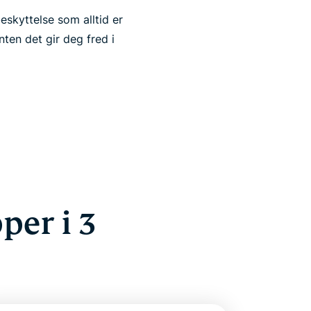
eskyttelse som alltid er
nten det gir deg fred i
er i 3