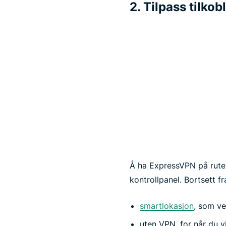
2. Tilpass tilko
Å ha ExpressVPN på rutere
kontrollpanel. Bortsett f
smartlokasjon
, som ve
uten VPN, for når du v