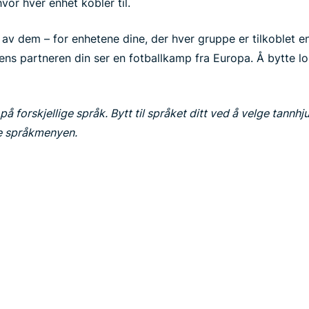
 hvor hver enhet kobler til.
 av dem – for enhetene dine, der hver gruppe er tilkoblet e
ns partneren din ser en fotballkamp fra Europa. Å bytte lok
å forskjellige språk. Bytt til språket ditt ved å velge tannhju
ne språkmenyen.