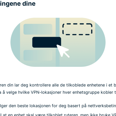
blingene dine
n din lar deg kontrollere alle de tilkoblede enhetene i et 
ra å velge hvilke VPN-lokasjoner hver enhetsgruppe kobler t
lger den beste lokasjonen for deg basert på nettverksbetin
il at en enhet skal være tilkoblet ruteren, men ikke bruke 