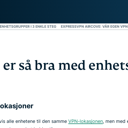
Kraftig pakke med
verktøy for ID-
beskyttelse,
overvåking og
ENHETSGRUPPER I 3 ENKLE STEG
EXPRESSVPN AIRCOVE: VÅR EGEN VP
fjerning av
personopplysninger.
 er så bra med enhet
e lokasjoner
vis alle enhetene til den samme
VPN-lokasjonen
, men med e