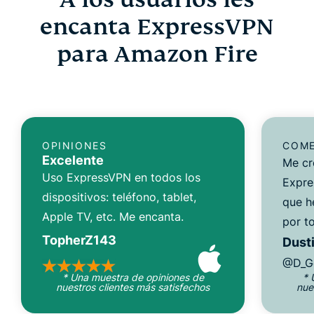
encanta ExpressVPN
para Amazon Fire
OPINIONES
COME
Excelente
Me cr
Uso ExpressVPN en todos los
Expre
dispositivos: teléfono, tablet,
que h
Apple TV, etc. Me encanta.
por to
TopherZ143
Dusti
@D_G
* Una muestra de opiniones de
* 
nuestros clientes más satisfechos
nue