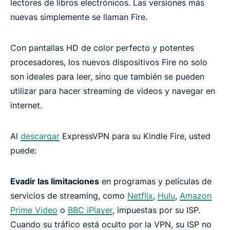
lectores de libros electrónicos. Las versiones más
nuevas simplemente se llaman Fire.
¿Por qué elegir ExpressVPN?
Con pantallas HD de color perfecto y potentes
A los usuarios les encanta ExpressVPN para
procesadores, los nuevos dispositivos Fire no solo
Amazon Fire
son ideales para leer, sino que también se pueden
utilizar para hacer streaming de videos y navegar en
Pruebe la mejor VPN para Kindle Fire, sin riesgos
internet.
Al
descargar
ExpressVPN para su Kindle Fire, usted
puede:
Evadir las limitaciones
en programas y películas de
servicios de streaming, como
Netflix
,
Hulu
,
Amazon
Prime Video
o
BBC iPlayer
, impuestas por su ISP.
Cuando su tráfico está oculto por la VPN, su ISP no