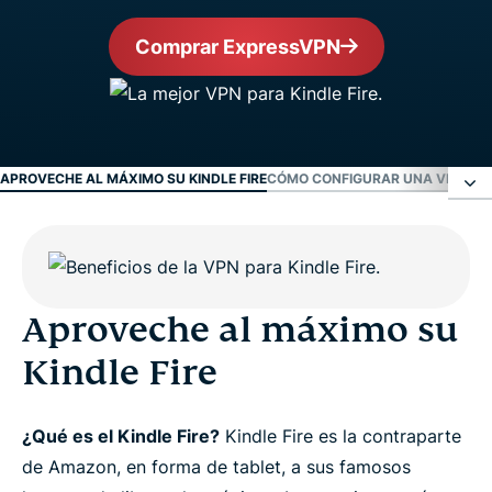
Comprar ExpressVPN
APROVECHE AL MÁXIMO SU KINDLE FIRE
CÓMO CONFIGURAR UNA VPN EN 
Aproveche al máximo su Kindle Fire
Cómo configurar una VPN en su tablet Amazon
Aproveche al máximo su
Fire
Kindle Fire
Para las últimas generaciones de Kindle Fire
¿Qué es el Kindle Fire?
Kindle Fire es la contraparte
de Amazon, en forma de tablet, a sus famosos
Preguntas frecuentes