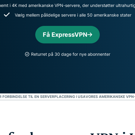
beskyttelse,
emt i 4K med amerikanske VPN-servere, der understøtter ultrahurti
databeskyttelsesstyret
overvågning
intelligens.
Vælg mellem pålidelige servere i alle 50 amerikanske stater
og
datafjernelse
Få ExpressVPN
Returret på 30 dage for nye abonnenter
FORBINDELSE TIL EN SERVERPLACERING I USA
VORES AMERIKANSKE VPN-