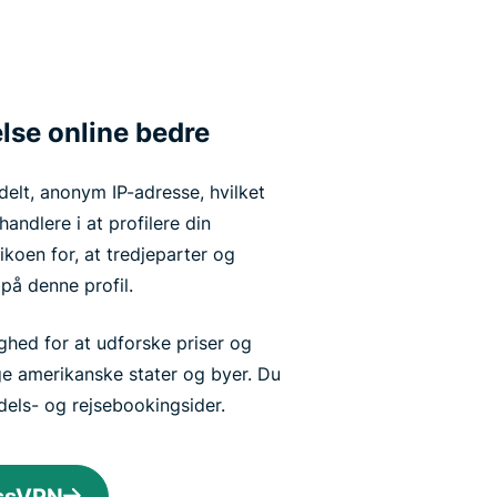
lse online bedre
delt, anonym IP-adresse, hvilket
andlere i at profilere din
koen for, at tredjeparter og
på denne profil.
hed for at udforske priser og
lige amerikanske stater og byer. Du
els- og rejsebookingsider.
essVPN