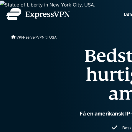
Udf
ExpressVPN for Teams
VPN-server
VPN til USA
VPN-beskyttelse til vok
implementere, enkel at a
Bedst
til at kunne skaleres.
hurti
am
Få en amerikansk IP-
Besk