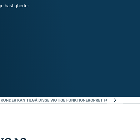
ge hastigheder
KUNDER KAN TILGÅ DISSE VIGTIGE FUNKTIONER
OPRET FORBINDELSE TIL 